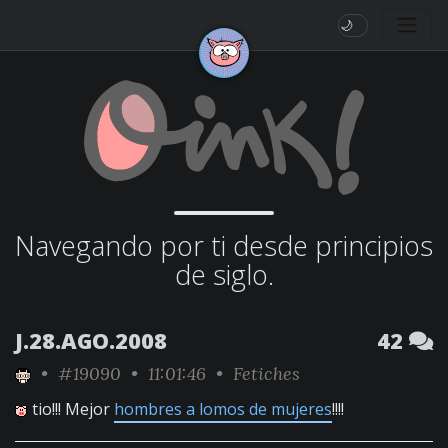
🌙
Navegando por ti desde principios
de siglo.
J.28.AGO.2008
42
•
#19090
• 11:01:46 •
Fetiches
tio!!! Mejor
hombres a lomos de mujeres
!!!!