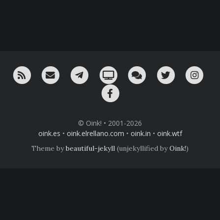
RSS
¡Mándame un email!
¡Nuestro canal en Telegram!
Oink! TV
Charla con nosotros 
Twitter
Ins
Facebook
© Oink! • 2001-2026
oink.es
•
oink.elrellano.com
•
oink.in
•
oink.wtf
Theme by
beautiful-jekyll
(unjekyllified by
Oink!
)