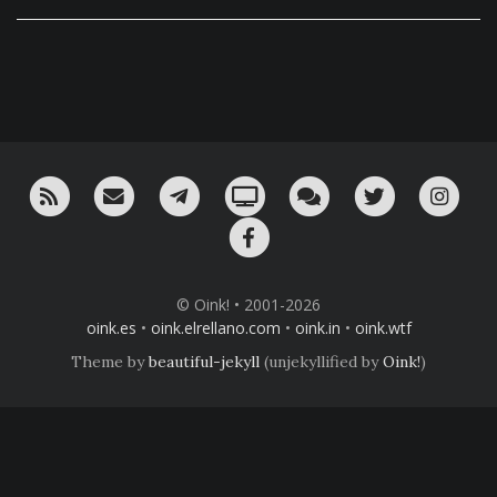
RSS
¡Mándame un email!
¡Nuestro canal en Telegram!
Oink! TV
Charla con nosotros 
Twitter
Ins
Facebook
© Oink! • 2001-2026
oink.es
•
oink.elrellano.com
•
oink.in
•
oink.wtf
Theme by
beautiful-jekyll
(unjekyllified by
Oink!
)