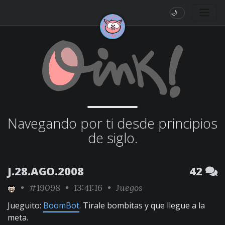
🌙
Navegando por ti desde principios
de siglo.
J.28.AGO.2008
42
•
#19098
• 13:41:16 •
Juegos
Jueguito:
BoomBot
. Tirale bombitas y que llegue a la
meta.