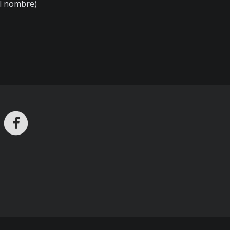
el nombre)
ros en Telegram
nstagram
Facebook