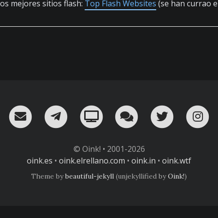
os mejores sitios flash:
Top Flash Websites
(se han currao 
RSS
¡Mándame un email!
¡Nuestro canal en Telegram!
Oink! TV
Charla con nosot
Twitter
I
© Oink! • 2001-2026
oink.es
•
oink.elrellano.com
•
oink.in
•
oink.wtf
Theme by
beautiful-jekyll
(unjekyllified by
Oink!
)