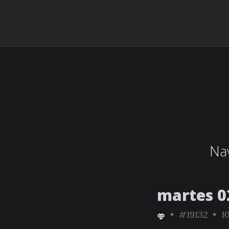
Nav
martes 0
•
#19132
• 10