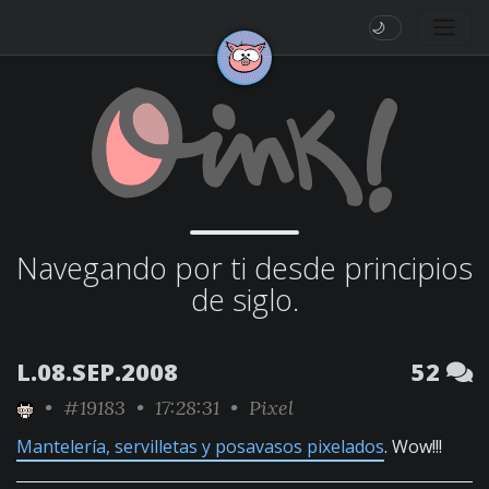
🌙
Navegando por ti desde principios
de siglo.
L.08.SEP.2008
52
•
#19183
• 17:28:31 •
Pixel
Mantelería, servilletas y posavasos pixelados
. Wow!!!