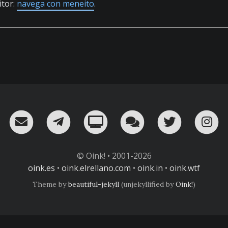
itor:
navega con meneito
.
RSS
¡Mándame un email!
¡Nuestro canal en Telegram!
Oink! TV
Charla con nosot
Twitter
I
© Oink! • 2001-2026
oink.es
•
oink.elrellano.com
•
oink.in
•
oink.wtf
Theme by
beautiful-jekyll
(unjekyllified by
Oink!
)