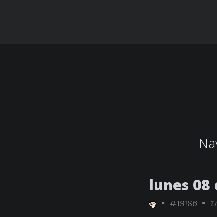
Nav
lunes 08
•
#19186
• 17