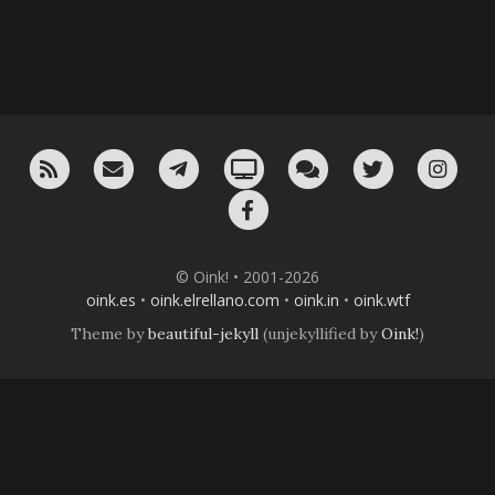
RSS
¡Mándame un email!
¡Nuestro canal en Telegram!
Oink! TV
Charla con nosotros 
Twitter
Ins
Facebook
© Oink! • 2001-2026
oink.es
•
oink.elrellano.com
•
oink.in
•
oink.wtf
Theme by
beautiful-jekyll
(unjekyllified by
Oink!
)