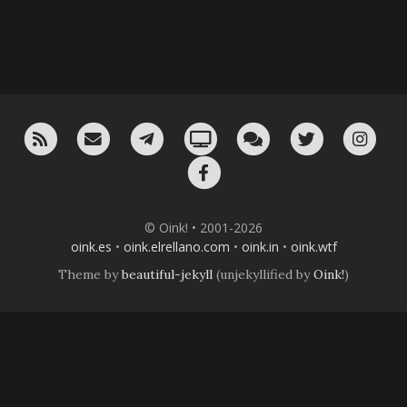
RSS
¡Mándame un email!
¡Nuestro canal en Telegram!
Oink! TV
Charla con nosotros 
Twitter
Ins
Facebook
© Oink! • 2001-2026
oink.es
•
oink.elrellano.com
•
oink.in
•
oink.wtf
Theme by
beautiful-jekyll
(unjekyllified by
Oink!
)