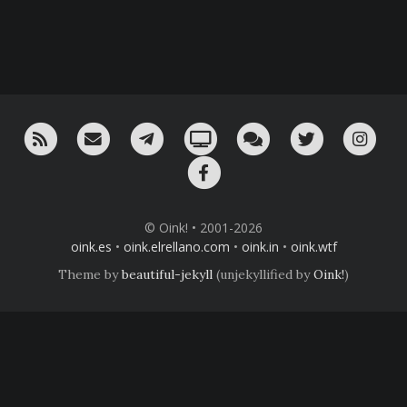
RSS
¡Mándame un email!
¡Nuestro canal en Telegram!
Oink! TV
Charla con nosotros 
Twitter
Ins
Facebook
© Oink! • 2001-2026
oink.es
•
oink.elrellano.com
•
oink.in
•
oink.wtf
Theme by
beautiful-jekyll
(unjekyllified by
Oink!
)