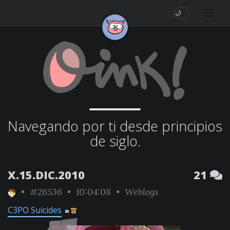
🌙
Navegando por ti desde principios
de siglo.
X.15.DIC.2010
21
•
#26536
• 10:04:08 •
Weblogs
C3PO Suicides