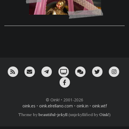
RSS
¡Mándame un email!
¡Nuestro canal en Telegram!
Oink! TV
Charla con nosotros 
Twitter
Ins
Facebook
© Oink! • 2001-2026
oink.es
•
oink.elrellano.com
•
oink.in
•
oink.wtf
Theme by
beautiful-jekyll
(unjekyllified by
Oink!
)