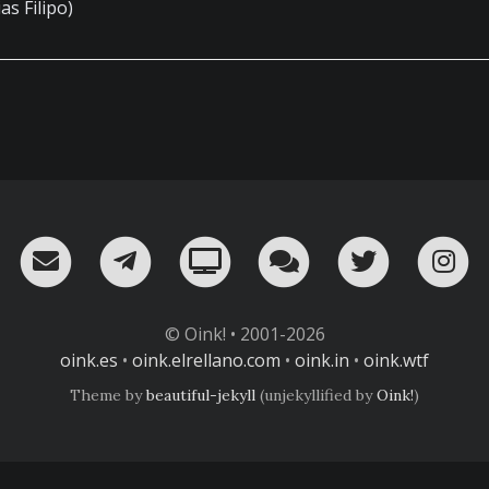
as Filipo)
RSS
¡Mándame un email!
¡Nuestro canal en Telegram!
Oink! TV
Charla con nosot
Twitter
I
© Oink! • 2001-2026
oink.es
•
oink.elrellano.com
•
oink.in
•
oink.wtf
Theme by
beautiful-jekyll
(unjekyllified by
Oink!
)