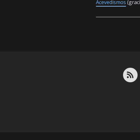
Acevedismos
(graci