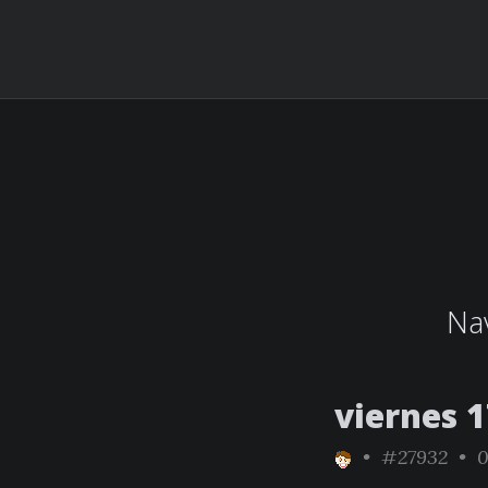
Nav
viernes 1
•
#27932
• 0