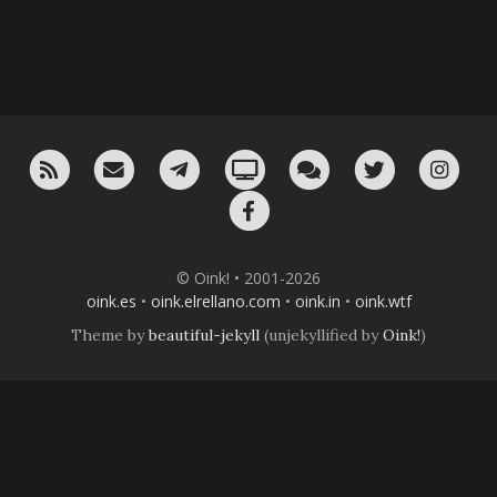
RSS
¡Mándame un email!
¡Nuestro canal en Telegram!
Oink! TV
Charla con nosotros 
Twitter
Ins
Facebook
© Oink! • 2001-2026
oink.es
•
oink.elrellano.com
•
oink.in
•
oink.wtf
Theme by
beautiful-jekyll
(unjekyllified by
Oink!
)