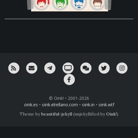
RSS
¡Mándame un email!
¡Nuestro canal en Telegram!
Oink! TV
Charla con nosotros 
Twitter
Ins
Facebook
© Oink! • 2001-2026
oink.es
•
oink.elrellano.com
•
oink.in
•
oink.wtf
Theme by
beautiful-jekyll
(unjekyllified by
Oink!
)