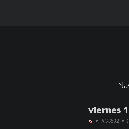
Nav
viernes 1
•
#38532
• 1