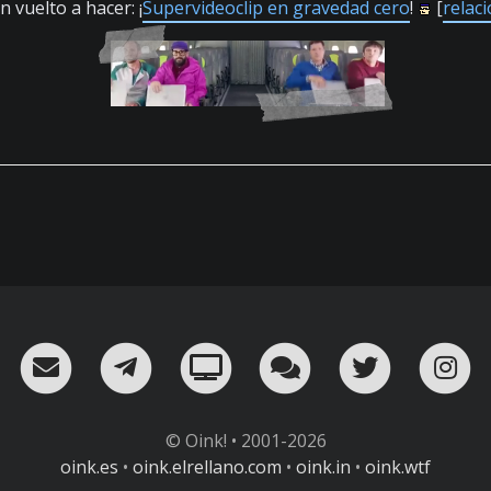
 vuelto a hacer: ¡
Supervideoclip en gravedad cero
!
[
relac
RSS
¡Mándame un email!
¡Nuestro canal en Telegram!
Oink! TV
Charla con nosot
Twitter
I
© Oink! • 2001-2026
oink.es
•
oink.elrellano.com
•
oink.in
•
oink.wtf