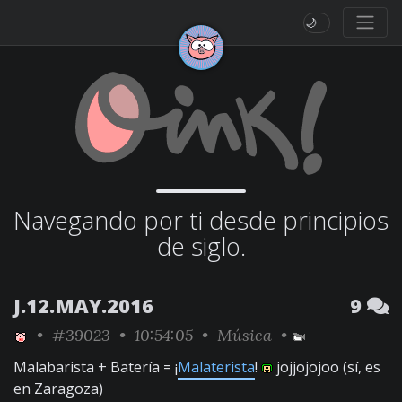
🌙
Navegando por ti desde principios
de siglo.
J.12.MAY.2016
9
•
#39023
• 10:54:05 •
Música
•
Malabarista + Batería = ¡
Malaterista
!
jojjojojoo (sí, es
en Zaragoza)