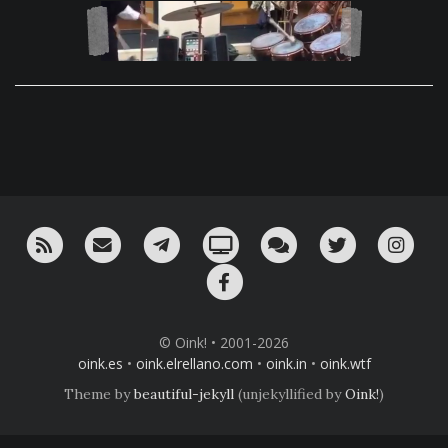
RSS
¡Mándame un email!
¡Nuestro canal en Telegram!
Oink! TV
Charla con nosotros 
Twitter
Ins
Facebook
© Oink! • 2001-2026
oink.es
•
oink.elrellano.com
•
oink.in
•
oink.wtf
Theme by
beautiful-jekyll
(unjekyllified by
Oink!
)