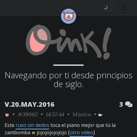
🌙
Navegando por ti desde principios
de siglo.
V.20.MAY.2016
3
•
#39062
• 14:57:44 •
Música
•
Este
ruso sin dedos
toca el piano mejor que tú la
zambomba
jojojojojojojo [
otro vídeo
]