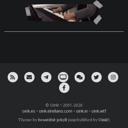
RSS
¡Mándame un email!
¡Nuestro canal en Telegram!
Oink! TV
Charla con nosotros 
Twitter
Ins
Facebook
© Oink! • 2001-2026
oink.es
•
oink.elrellano.com
•
oink.in
•
oink.wtf
Theme by
beautiful-jekyll
(unjekyllified by
Oink!
)