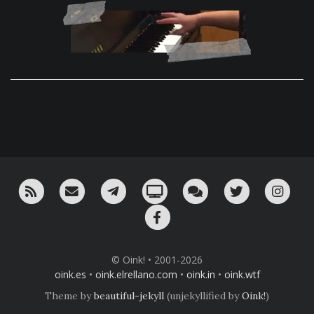
RSS
¡Mándame un email!
¡Nuestro canal en Telegram!
Oink! TV
Charla con nosotros 
Twitter
Ins
Facebook
© Oink! • 2001-2026
oink.es
•
oink.elrellano.com
•
oink.in
•
oink.wtf
Theme by
beautiful-jekyll
(unjekyllified by
Oink!
)