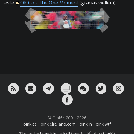
este
OK Go - The One Moment
(gracias wellem)
RSS
¡Mándame un email!
¡Nuestro canal en Telegram!
Oink! TV
Charla con nosotros 
Twitter
Ins
Facebook
© Oink! • 2001-2026
oink.es
•
oink.elrellano.com
•
oink.in
•
oink.wtf
Theme by
beautiful-jekyll
(unjekyllified by
Oink!
)