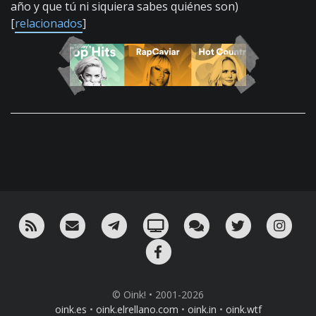
año y que tú ni siquiera sabes quiénes son)
[
relacionados
]
RSS
¡Mándame un email!
¡Nuestro canal en Telegram!
Oink! TV
Charla con nosotros 
Twitter
Ins
Facebook
© Oink! • 2001-2026
oink.es
•
oink.elrellano.com
•
oink.in
•
oink.wtf