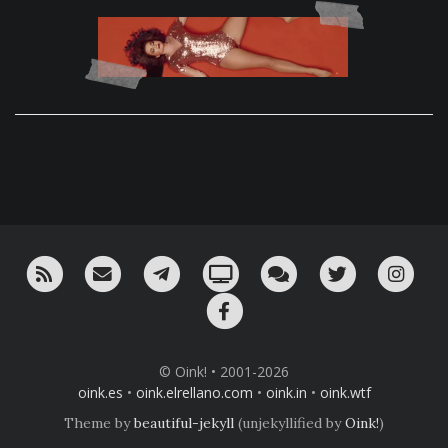
RSS
¡Mándame un email!
¡Nuestro canal en Telegram!
Oink! TV
Charla con nosotros 
Twitter
Ins
Facebook
© Oink! • 2001-2026
oink.es
•
oink.elrellano.com
•
oink.in
•
oink.wtf
Theme by
beautiful-jekyll
(unjekyllified by
Oink!
)