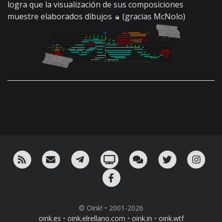
logra que la visualización de sus composiciones
muestre elaborados dibujos
(gracias McNolo)
RSS
¡Mándame un email!
¡Nuestro canal en Telegram!
Oink! TV
Charla con nosotros 
Twitter
Ins
Facebook
© Oink! • 2001-2026
oink.es
•
oink.elrellano.com
•
oink.in
•
oink.wtf