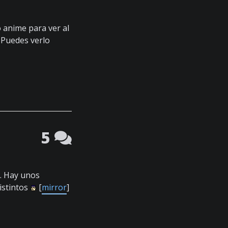
 anime para ver al
 Puedes verlo
5
. Hay unos
istintos
[
mirror
]