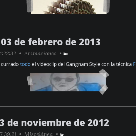
03 de febrero de 2013
4:22:32 •
Animaciones
•
n currado
todo
el videoclip del Gangnam Style con la técnica
F
23 de noviembre de 2012
7:39:21 •
Miscelánea
•