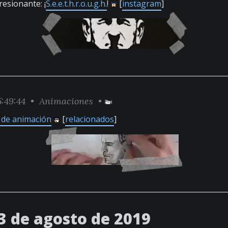
resionante: ¡
S.e.e.t.h.r.o.u.g.h.
!
[
instagram
]
:49:44 •
Animaciones
•
a de animación
[
relacionados
]
3 de agosto de 2019