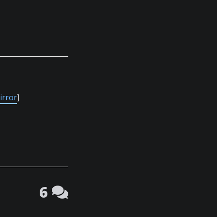
irror
]
6