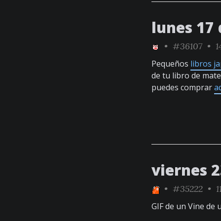
lunes 17
•
#36107
• 1
Pequeños
libros 
de tu libro de mat
puedes comprar
a
viernes 
•
#35222
• 1
GIF de un Vine de 