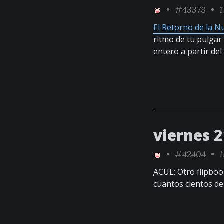
•
#43378
• 1
El Retorno de la 
ritmo de tu pulgar
entero a partir del
viernes 
•
#42404
• 1
ACUL
: Otro flipbo
cuantos cientos d