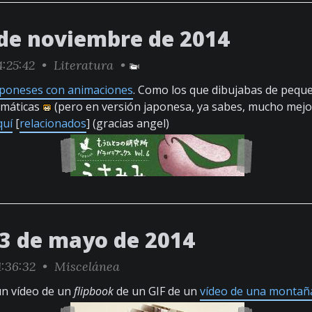
 de noviembre de 2014
4:25:42 •
Literatura
•
japoneses con animaciones
. Como los que dibujabas de pequ
emáticas
(pero en versión japonesa, ya sabes, mucho mejo
quí
[
relacionados
] (gracias angel)
23 de mayo de 2014
1:36:32 •
Miscelánea
un vídeo de un
flipbook
de un GIF de un
vídeo de una montañ