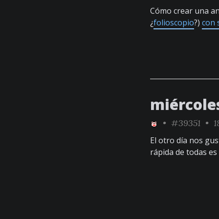
Cómo crear una an
¿
folioscopio
?)
con 
miércole
•
#39351
• 1
El otro día nos gu
rápida de todas es