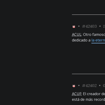
•
#42403
• 1
ACUL
: Otro famos
dedicado a
la eter
•
#42402
• 0
ACUF
: El creador d
está de más recor