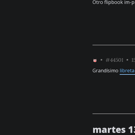
Otro flipbook im-p
•
#44501
• 15
Grandísimo
libret
martes 1