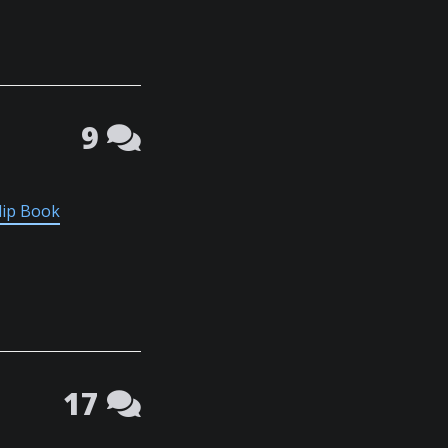
9
lip Book
17