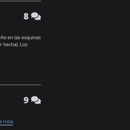
8
eño en las esquinas
r hecha). Los
9
a rusa
.