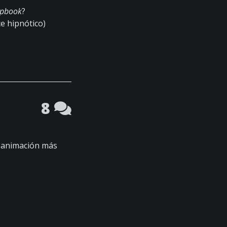
lipbook
?
ce hipnótico)
8
a animación más