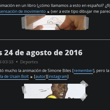
imación en un libro (¿cómo llamamos a esto en español? ¿
f
sensación de movimiento
(ver a este tipo dibujar me pare
s 24 de agosto de 2016
8:03:53 •
Deportes
stó mucho la animación de Simone Biles [
remember
], pero l
la de Usain Bolt
[
autor
][
instagram
]