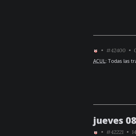
•
#42400
• 0
ACUL
: Todas las 
jueves 0
•
#42221
• 14