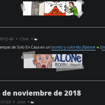
9:12:46 •
Cine
•
trampas de Solo En Casa en un
bonito y colorido
flipbook
[
m
8 de noviembre de 2018
:17:03 •
Arte
•