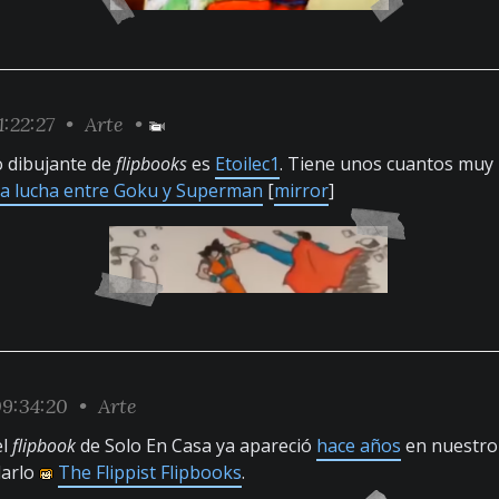
1:22:27 •
Arte
•
o dibujante de
flipbooks
es
Etoilec1
. Tiene unos cuantos muy 
na lucha entre Goku y Superman
[
mirror
]
9:34:20 •
Arte
el
flipbook
de Solo En Casa ya apareció
hace años
en nuestro
darlo
The Flippist Flipbooks
.