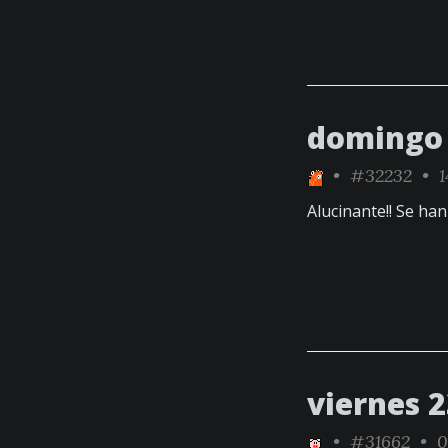
domingo 
•
#32232
• 1
Alucinante!! Se ha
viernes 
•
#31662
• 0