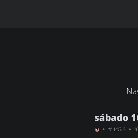
Nav
sábado 1
•
#44513
• 16