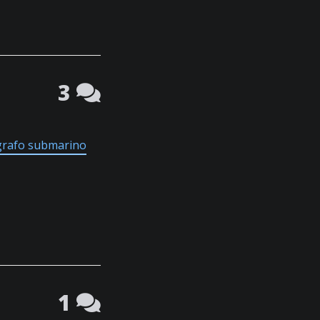
3
grafo submarino
1