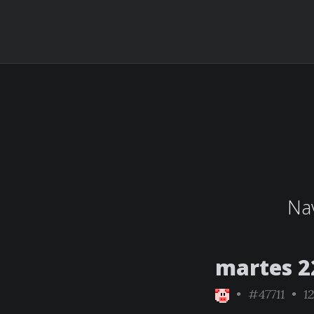
Nav
martes 22
•
#47711
• 12