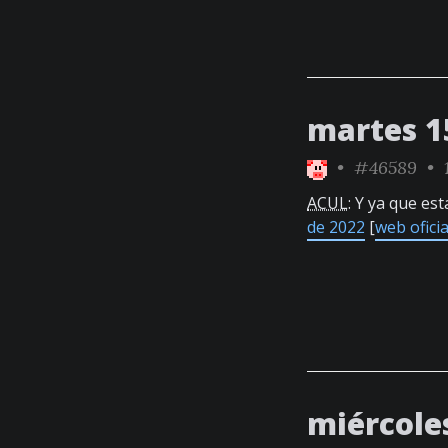
martes 1
•
#46589
• 1
ACUL
: Y ya que es
de 2022
[
web oficia
miércole