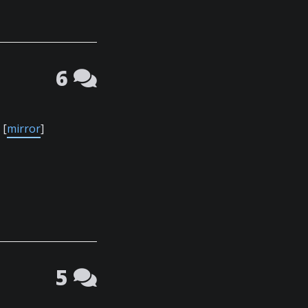
6
[
mirror
]
5