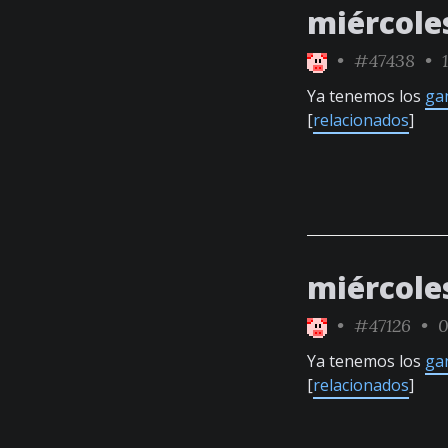
miércole
•
#47438
• 1
Ya tenemos los
ga
[
relacionados
]
miércole
•
#47126
• 0
Ya tenemos los
ga
[
relacionados
]