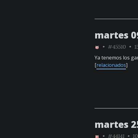
martes 0
•
#45510
• 15
Ya tenemos los ga
[
relacionados
]
martes 2
•
#44141
• 10