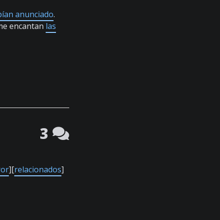
bían anunciado
.
e me encantan
las
3
ror
][
relacionados
]