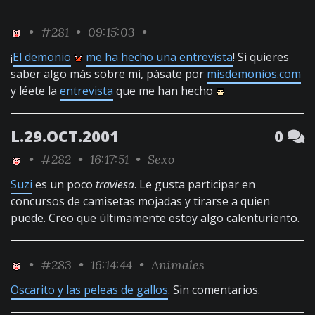
•
#281
• 09:15:03 •
¡
El demonio
me ha hecho una entrevista
! Si quieres
saber algo más sobre mi, pásate por
misdemonios.com
y léete la
entrevista
que me han hecho
L.29.OCT.2001
0
•
#282
• 16:17:51 •
Sexo
Suzi
es un poco
traviesa
. Le gusta participar en
concursos de camisetas mojadas y tirarse a quien
puede. Creo que últimamente estoy algo calenturiento.
•
#283
• 16:14:44 •
Animales
Oscarito y las peleas de gallos
. Sin comentarios.