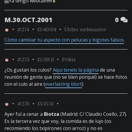
¡¡¡¡¡Ya tengo webcam!!!!!
M.30.OCT.2001
0
•
#274
• 15:40:04 •
Útiles webmaster
Cómo cambiar tu aspecto con pelucas y bigotes falsos
.
•
#275
• 15:39:11 •
Frikis
¿Os gustan los culos?
Aqui teneis la página
de una
reunión de gente que (no se bien porqué) se hace fotos
con el culo al aire (
everlasting blort
)
•
#276
• 15:15:51 •
Ayer fuí a cenar a
Biotza
(Madrid. C/ Claudio Coello, 27).
Es la tercera vez que voy, la comida es de lujo (os
recomiendo los txipirones con arroz) y no es