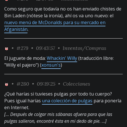
Como seguro que todavía no os han enviado chistes de
Bin Laden (nótese la ironía), ahí os va uno nuevo: el
nuevo menú de McDonalds para su mercado en
Afganistán
.
•
#279
• 09:43:57 •
Inventos/Compras
El juguete de moda:
Whackin' Willy
(traducción libre:
"Willy el pajero") (
xonsun's
)
•
#280
• 09:19:25 •
Colecciones
¿Qué harías si tuvieses pulgas por todo tu cuerpo?
Pues igual harías
una colección de pulgas
para ponerla
en Internet.
[... Después de colgar mis sábanas afuera para que las
pulgas salieron, encontré ésta en mi dedo de pie. ...]