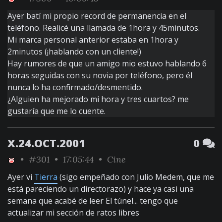
Ayer batí mi propio record de permanencia en el
teléfono. Realicé una llamada de 1hora y 45minutos.
Mi marca personal anterior estaba en 1hora y
2minutos (¡hablando con un cliente!)
Hay rumores de que un amigo mio estuvo hablando 6
horas seguidas con su novia por teléfono, pero él
nunca lo ha confirmado/desmentido.
¿Alguien ha mejorado mi hora y tres cuartos? me
gustaría que me lo cuente.
X.24.OCT.2001
0
•
#301
• 17:05:44 •
Cine
Ayer vi
Tierra
(sigo empeñado con Julio Medem, que me
está pareciendo un directorazo) y hace ya casi una
semana que acabé de leer El túnel... tengo que
actualizar mi sección de ratos libres