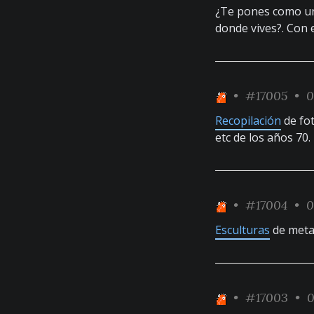
¿Te pones como una
donde vives?. Con 
•
#17005
• 0
Recopilación
de fot
etc de los años 70.
•
#17004
• 0
Esculturas
de meta
•
#17003
• 0