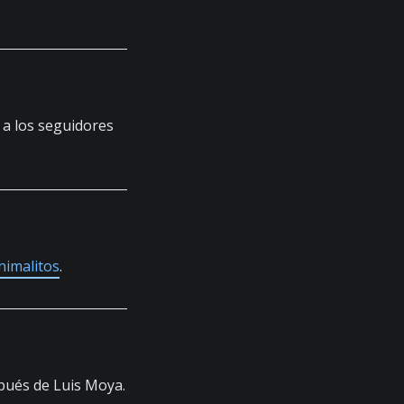
 a los seguidores
nimalitos
.
spués de Luis Moya.