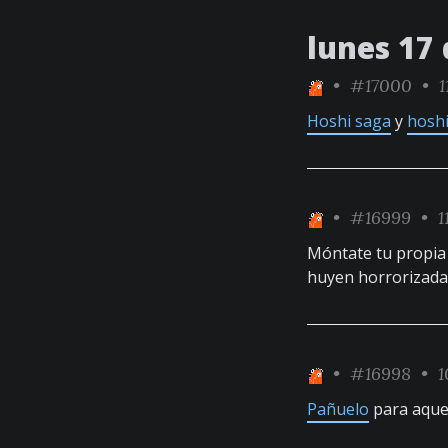
lunes 17
•
#17000
• 1
Hoshi saga
y
hoshi
•
#16999
• 1
Móntate tu propia
huyen horrorizada
•
#16998
• 1
Pañuelo
para aque