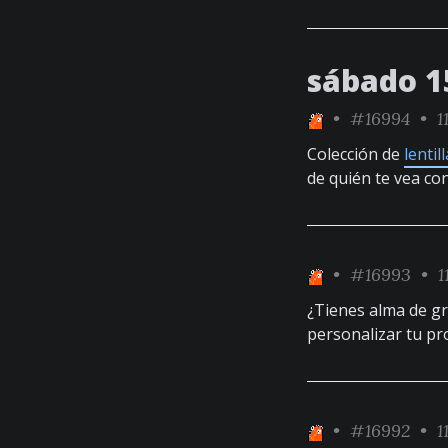
sábado 1
•
#16994
• 1
Colección de
lentil
de quién te vea con
•
#16993
• 1
¿Tienes alma de gr
personalizar tu pro
•
#16992
• 1