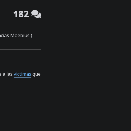
182
acias Moebius )
e a las
victimas
que