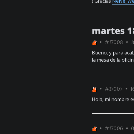
( Gracias
NeNe_W
martes 1
•
#17008
• 1
Bueno, y para acab
la mesa de la oficin
•
#17007
• 16
Hola, mi nombre 
•
#17006
• 0