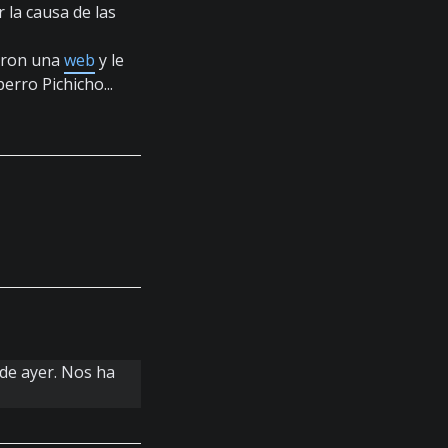
la causa de las
ieron una
web
y le
rro Pichicho...
 de ayer. Nos ha