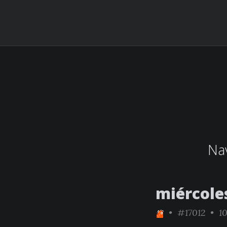
Nav
miércole
•
#17012
• 10