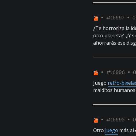
•
#16997
• 0
¿Te horroriza la id
otro planeta?. ¿Y 
ahorrarás ese disg
•
#16996
• 0
Juego
retro-pixela
malditos humanos 
•
#16995
• 0
Otro
juego
más al 