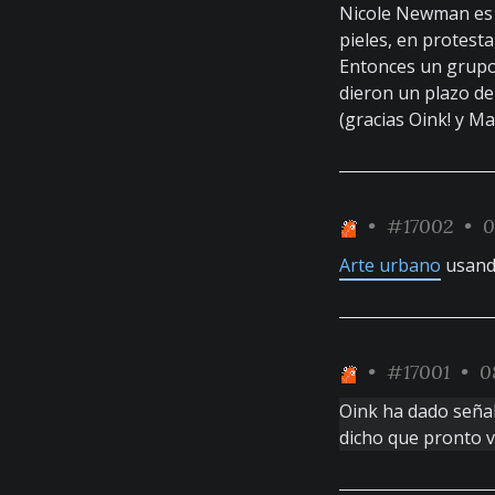
Nicole Newman es 
pieles, en protesta
Entonces un grupo 
dieron un plazo de
(gracias Oink! y Ma
•
#17002
• 0
Arte urbano
usando
•
#17001
• 08
Oink ha dado señal
dicho que pronto 