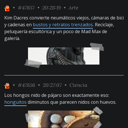
•
#47857
• 20:28:19 •
Arte
Kim Dacres convierte neumáticos viejos, cámaras de bici
y cadenas en
bustos y retratos trenzados
. Reciclaje,
peluquería escultórica y un poco de Mad Max de
galería.
•
#47856
• 20:27:07 •
Ciencia
Los hongos nido de pájaro son exactamente eso:
honguitos
diminutos que parecen nidos con huevos.