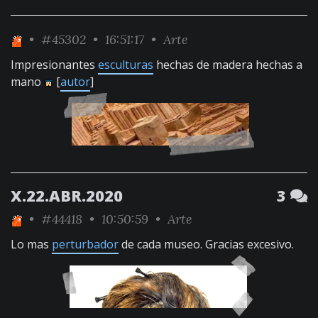
•
#45302
• 16:51:17 •
Arte
Impresionantes
esculturas
hechas de madera hechas a
mano
[
autor
]
X.22.ABR.2020
3
•
#44418
• 10:50:59 •
Arte
Lo mas
perturbador
de cada museo. Gracias excesivo.