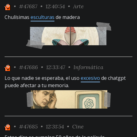
•
#47687
• 12:40:54 •
Arte
Chulísimas
esculturas
de madera
•
#47686
• 12:33:47 •
Informática
Lo que nadie se esperaba, el uso
excesivo
de chatgpt
puede afectar a tu memoria.
•
#47685
• 12:31:54 •
Cine