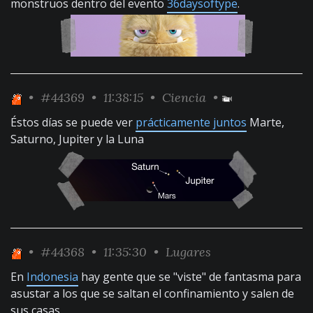
monstruos dentro del evento
36daysoftype
.
•
#44369
• 11:38:15 •
Ciencia
•
Éstos días se puede ver
prácticamente juntos
Marte,
Saturno, Jupiter y la Luna
•
#44368
• 11:35:30 •
Lugares
En
Indonesia
hay gente que se "viste" de fantasma para
asustar a los que se saltan el confinamiento y salen de
sus casas.