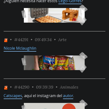
¿Alguien necesita hacer estos
Lego-Gofres
?
•
#44291
• 09:49:34 •
Arte
Nicole Mclaughlin
•
#44290
• 09:39:39 •
Animales
Catscapes
, aquí el instagram del
autor
.