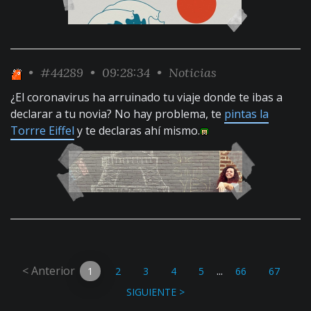
•
#44289
• 09:28:34 •
Noticias
¿El coronavirus ha arruinado tu viaje donde te ibas a
declarar a tu novia? No hay problema, te
pintas la
Torrre Eiffel
y te declaras ahí mismo.
< Anterior
...
1
2
3
4
5
66
67
SIGUIENTE >