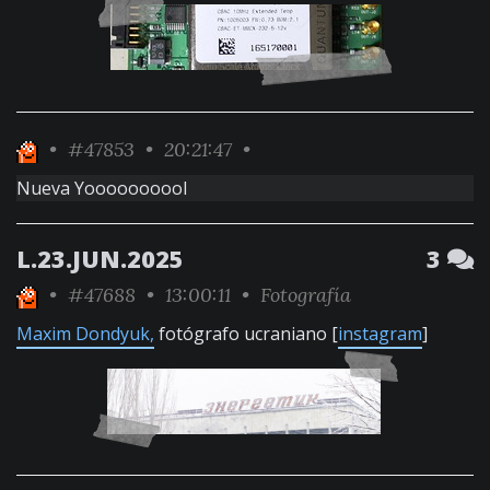
•
#47853
• 20:21:47 •
Nueva Yoooooooool
L.23.JUN.2025
3
•
#47688
• 13:00:11 •
Fotografía
Maxim Dondyuk,
fotógrafo ucraniano [
instagram
]