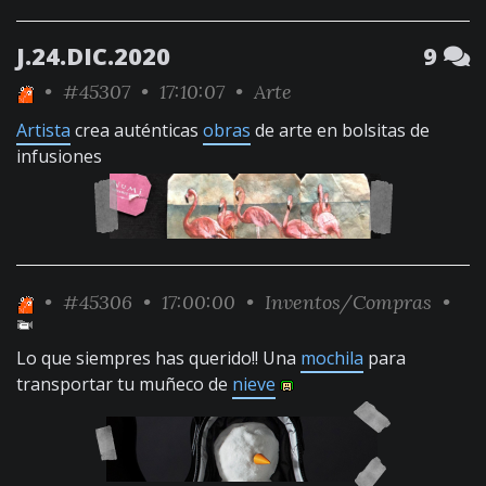
J.24.DIC.2020
9
•
#45307
• 17:10:07 •
Arte
Artista
crea auténticas
obras
de arte en bolsitas de
infusiones
•
#45306
• 17:00:00 •
Inventos/Compras
•
Lo que siempres has querido!! Una
mochila
para
transportar tu muñeco de
nieve