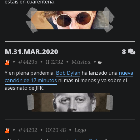
estáis en cuarentena.
M.31.MAR.2020
8
•
#44295
• 11:12:32 •
Música
•
Y en plena pandemia,
Bob Dylan
ha lanzado una
nueva
canción de 17 minutos
ni más ni menos y va sobre el
asesinato de JFK.
•
#44292
• 10:29:48 •
Lego