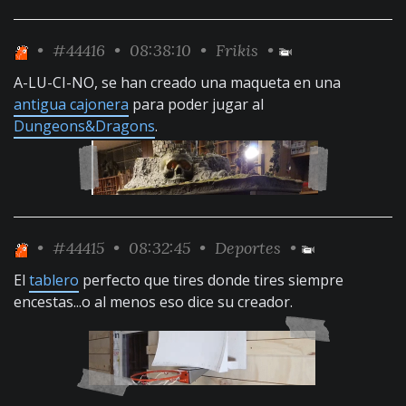
•
#44416
• 08:38:10 •
Frikis
•
A-LU-CI-NO, se han creado una maqueta en una
antigua cajonera
para poder jugar al
Dungeons&Dragons
.
•
#44415
• 08:32:45 •
Deportes
•
El
tablero
perfecto que tires donde tires siempre
encestas...o al menos eso dice su creador.