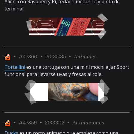
Alien, con Raspberry Pi, teclado mecánico y pinta de
terminal.
•
#47860
• 20:35:35 •
Animales
Tortellini
es una tortuga con una mini mochila JanSport
funcional para llevarse uvas y fresas al cole
•
#47859
• 20:33:12 •
Animaciones
Ducks
es un corto animado que empieza como una