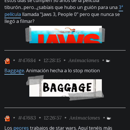
Estos días se cumplen 50 años de la película
tiburón...pero...¿sabíais que hubo un guión para una
3ª
película
llamada "Jaws 3, People 0" pero que nunca se
llegó a filmar?
•
#47684
• 12:28:15 •
Animaciones
•
Baggage
. Animación hecha a lo stop motion
•
#47683
• 12:26:57 •
Animaciones
•
Los
peores
trabajos de star wars. Aquí tenéis más