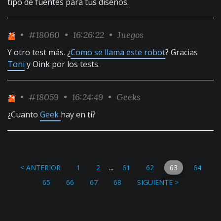
tipo de fuentes para tus diseños.
•
#18060
• 16:26:22 •
Juegos
Y otro test más. ¿
Como se llama este robot
? Gracias
Toni
y Oink por los tests.
•
#18059
• 16:24:49 •
Geeks
¿Cuanto
Geek
hay en ti?
...
< ANTERIOR
1
2
61
62
63
64
65
66
67
68
SIGUIENTE >