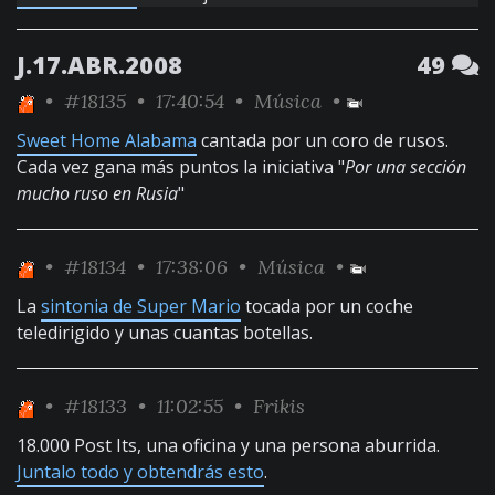
J.17.ABR.2008
49
•
#18135
• 17:40:54 •
Música
•
Sweet Home Alabama
cantada por un coro de rusos.
Cada vez gana más puntos la iniciativa "
Por una sección
mucho ruso en Rusia
"
•
#18134
• 17:38:06 •
Música
•
La
sintonia de Super Mario
tocada por un coche
teledirigido y unas cuantas botellas.
•
#18133
• 11:02:55 •
Frikis
18.000 Post Its, una oficina y una persona aburrida.
Juntalo todo y obtendrás esto
.