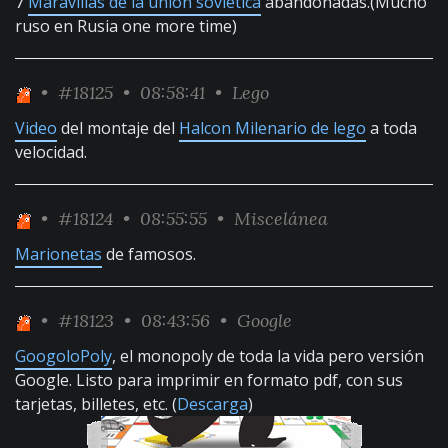
7
Maravillas de la unión soviética
abandonadas.(Mucho
ruso en Rusia one more time)
•
#18125
• 08:58:41 •
Lego
Video
del montaje del
Halcon Milenario de lego
a toda
velocidad.
•
#18124
• 08:55:55 •
Miscelánea
Marionetas
de famosos.
•
#18123
• 08:43:56 •
Google
GoogoloPoly
, el monopoly de toda la vida pero versión
Google. Listo para imprimir en formato pdf, con sus
tarjetas, billetes, etc. (
Descarga
)