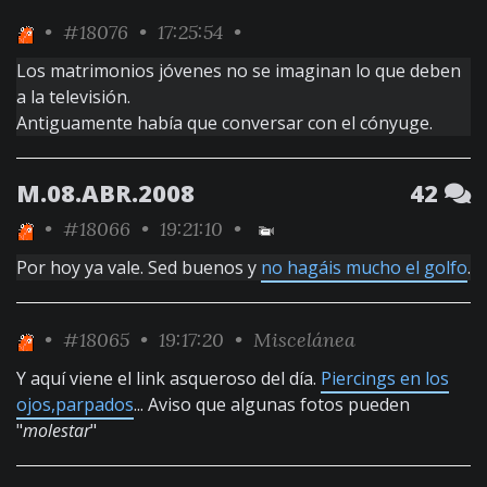
•
#18076
• 17:25:54 •
Los matrimonios jóvenes no se imaginan lo que deben
a la televisión.
Antiguamente había que conversar con el cónyuge.
M.08.ABR.2008
42
•
#18066
• 19:21:10 •
Por hoy ya vale. Sed buenos y
no hagáis mucho el golfo
.
•
#18065
• 19:17:20 •
Miscelánea
Y aquí viene el link asqueroso del día.
Piercings en los
ojos,parpados
... Aviso que algunas fotos pueden
"
molestar
"