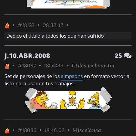
•
#18122
• 08:32:42 •
"Dedico el título a todos los que han sufrido"
J.10.ABR.2008
25
•
#18087
• 18:54:33 •
Útiles webmaster
Set de personajes de los
simpsons
en formato vectorial
listo para usar en tus trabajos.
•
#18086
• 18:46:02 •
Miscelánea