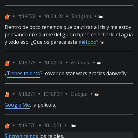
•
#18279
• 10:24:18 •
Religión
•
Dentro de poco tenemos que bautizar a Iris y me estoy
pensando en salirme del guión típico de echarle el agua
y todo eso. ¿Que os parece este
método
?
•
#18278
• 10:22:14 •
Música
•
¿
Tienes talento
?, cover de star wars gracias danwefly.
•
#18277
• 10:18:37 •
Google
•
Google Me
, la película.
•
#18276
• 10:17:51 •
Sincronicemos
los relojes.