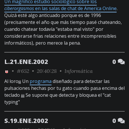
Un magnífico estudio sociológico sobre los
ciberorgasmos
en las salas de chat de America Online
.
Quizá esté algo anticuado porque es de 1996
(precisamente el año que más tiempo pasé chateando,
cuando chatear todavía "estaba mal visto" por
considerarse frias relaciones entre incomprensibles
informáticos), pero merece la pena.
L.21.ENE.2002
0
•
#652
• 20:40:28 •
Informática
Al loro¡¡¡ Un
programa
diseñado para detectar las
pulsaciones hechas por tu gato cuando pasa encima del
teclado ¡¡¡¡ Se supone que detecta y bloquea el "cat
typing"
S.19.ENE.2002
0