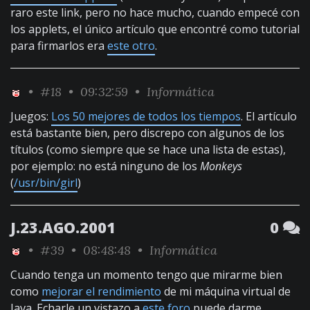
raro este link, pero no hace mucho, cuando empecé con
los applets, el único artículo que encontré como tutorial
para firmarlos era
este otro
.
•
#18
• 09:32:59 •
Informática
Juegos:
Los 50 mejores de todos los tiempos
. El artículo
está bastante bien, pero discrepo con algunos de los
títulos (como siempre que se hace una lista de estas),
por ejemplo: no está ninguno de los
Monkeys
(
/usr/bin/girl
)
J.23.AGO.2001
0
•
#39
• 08:48:48 •
Informática
Cuando tenga un momento tengo que mirarme bien
como
mejorar el rendimiento
de mi máquina virtual de
Java. Echarle un vistazo a
este foro
puede darme