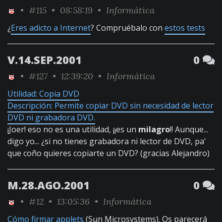
•
#115
• 08:58:19 •
Informática
¿
Eres adicto a Internet
? Compruébalo con
estos tests
V.14.SEP.2001
0
•
#127
• 12:39:20 •
Informática
Utilidad: Copia DVD
Descripción: Permite copiar DVD sin necesidad de lector
DVD ni grabadora DVD.
¡Joer! eso no es una utilidad, ¡¡es un
milagro
!! Aunque...
digo yo... ¿si no tienes grabadora ni lector de DVD, pa'
que coño quieres copiarte un DVD? (gracias Alejandro)
M.28.AGO.2001
0
•
#12
• 13:05:36 •
Informática
Cómo firmar applets
(Sun Microsystems). Os parecerá