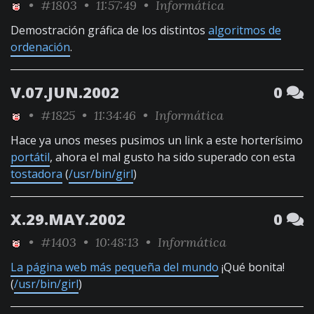
•
#1803
• 11:57:49 •
Informática
Demostración gráfica de los distintos
algoritmos de
ordenación
.
V.07.JUN.2002
0
•
#1825
• 11:34:46 •
Informática
Hace ya unos meses pusimos un link a este horterísimo
portátil
, ahora el mal gusto ha sido superado con esta
tostadora
(
/usr/bin/girl
)
X.29.MAY.2002
0
•
#1403
• 10:48:13 •
Informática
La página web más pequeña del mundo
¡Qué bonita!
(
/usr/bin/girl
)