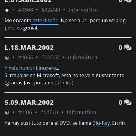
•
#1368
• 15:24:49 •
Informática
Me encanta
este diseño
. No sería útil para un weblog,
pero es genial.
L.18.MAR.2002
0
•
#1055
• 17:35:55 •
Informática
Y más humor Linuxero
...
Si trabajas en Microsoft, esta no te va a gustar tanto
(gracias Javi, por ambos links )
S.09.MAR.2002
0
•
#1106
• 21:27:01 •
Informática
Ya hay sustituto para el DVD...se llama
Blu-Ray
. En fin...