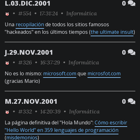
L.03.DIC.2001
0
•
#554
• 17:31:24 •
Informática
Una
recopilación
de todos los sitios famosos
"hackeados" en los últimos tiempos (
the ultimate insult
)
J.29.NOV.2001
0
•
#326
• 16:37:29 •
Informática
No es lo mismo:
microsoft.com
que
microsfot.com
(gracias Mario)
M.27.NOV.2001
0
•
#332
• 14:20:39 •
Informática
La página definitiva del "Hola Mundo":
Cómo escribir
"Hello World" en 359 lenguajes de programación
(
misdemonios
)