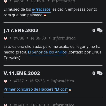
•
#668
• 02:15:10 •
Informática
El museo de los
e-fracasos
, es decir, empresas punto
com que han palmado
J.17.ENE.2002
0
•
#688
• 14:36:50 •
Informática
Esto es una chorrada, pero me acaba de llegar y me ha
hecho gracia.
El Señor de los Anillos
(contado por Linus
Torvalds)
V.11.ENE.2002
0
•
#737
• 15:52:33 •
Informática
Primer concurso de Hackers "Éticos"
•
#740
• 13:20:19 •
Informática