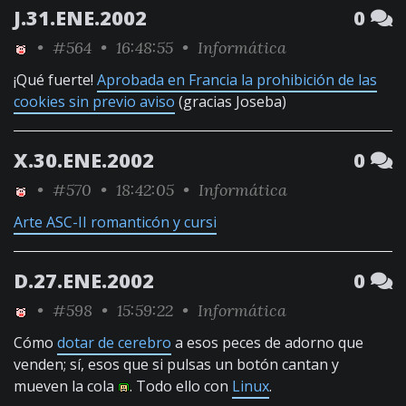
J.31.ENE.2002
0
•
#564
• 16:48:55 •
Informática
¡Qué fuerte!
Aprobada en Francia la prohibición de las
cookies sin previo aviso
(gracias Joseba)
X.30.ENE.2002
0
•
#570
• 18:42:05 •
Informática
Arte ASC-II romanticón y cursi
D.27.ENE.2002
0
•
#598
• 15:59:22 •
Informática
Cómo
dotar de cerebro
a esos peces de adorno que
venden; sí, esos que si pulsas un botón cantan y
mueven la cola
. Todo ello con
Linux
.