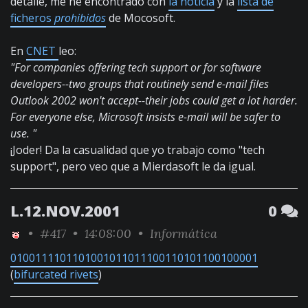
detalle, me he encontrado con
la noticia
y la
lista de
ficheros
prohibidos
de Mocosoft.
En
CNET
leo:
"For companies offering tech support or for software
developers--two groups that routinely send e-mail files
Outlook 2002 won't accept--their jobs could get a lot harder.
For everyone else, Microsoft insists e-mail will be safer to
use. "
¡Joder! Da la casualidad que yo trabajo como "tech
support", pero veo que a Mierdasoft le da igual.
L.12.NOV.2001
0
•
#417
• 14:08:00 •
Informática
0100111101101001011011100110101100100001
(
bifurcated rivets
)