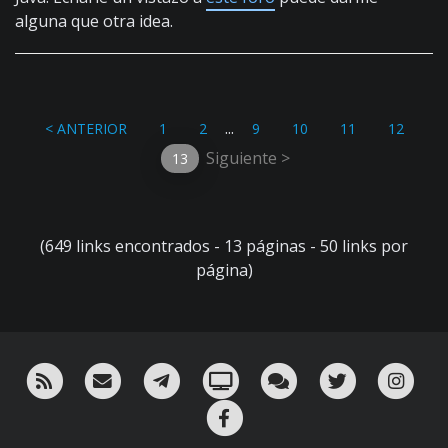
alguna que otra idea.
...
< ANTERIOR
1
2
9
10
11
12
Siguiente >
13
(649 links encontrados - 13 páginas - 50 links por
página)
RSS
¡Mándame un email!
¡Nuestro canal en Telegram!
Oink! TV
Charla con nosotros 
Twitter
Ins
Facebook