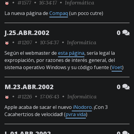
•
#1577
• 16:34:17 •
Informática
La nueva página de
Compaq
(un poco cutre)
J.25.ABR.2002
0
•
#1207
• 10:54:37 •
Informática
Según el webmaster de
esta página
, sería legal la
expropiación, por razones de interés general, del
sistema operativo Windows y su código fuente (
Voet
)
M.23.ABR.2002
0
•
#1226
• 17:06:43 •
Informática
Apple acaba de sacar el nuevo
iNodoro
. ¡Con 3
Cacahertzios de velocidad! (
pvra vida
)
L.01.ABR.2002
0