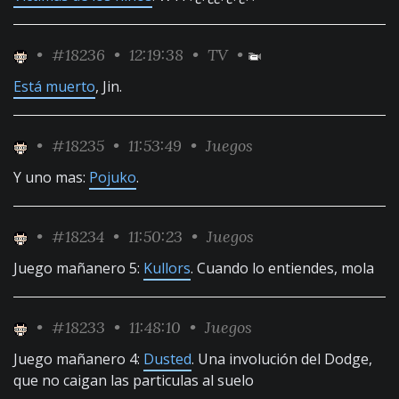
•
#18236
• 12:19:38 •
TV
•
Está muerto
, Jin.
•
#18235
• 11:53:49 •
Juegos
Y uno mas:
Pojuko
.
•
#18234
• 11:50:23 •
Juegos
Juego mañanero 5:
Kullors
. Cuando lo entiendes, mola
•
#18233
• 11:48:10 •
Juegos
Juego mañanero 4:
Dusted
. Una involución del Dodge,
que no caigan las particulas al suelo