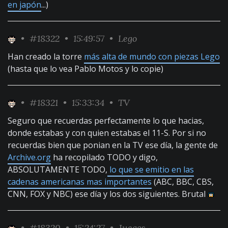
en japón
...)
•
#18322
• 15:49:57 •
Lego
Han creado la torre
más alta de mundo con piezas Lego
(hasta que lo vea Pablo Motos y lo copie)
•
#18321
• 15:33:34 •
TV
Seguro que recuerdas perfectamente lo que hacias,
donde estabas y con quien estabas el 11-S. Por si no
recuerdas bien que ponian en la TV ese día, la gente de
Archive.org
ha recopilado TODO y digo,
ABSOLUTAMENTE TODO,
lo que se emitio en las
cadenas americanas mas importantes
(ABC, BBC, CBS,
CNN, FOX y NBC) ese día y los dos siguientes. Brutal
•
#18320
• 15:24:27 •
Juegos