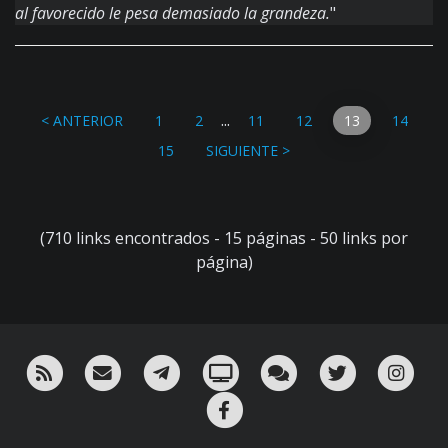
al favorecido le pesa demasiado la grandeza.
"
...
< ANTERIOR
1
2
11
12
13
14
15
SIGUIENTE >
(710 links encontrados - 15 páginas - 50 links por
página)
RSS
¡Mándame un email!
¡Nuestro canal en Telegram!
Oink! TV
Charla con nosotros 
Twitter
Ins
Facebook