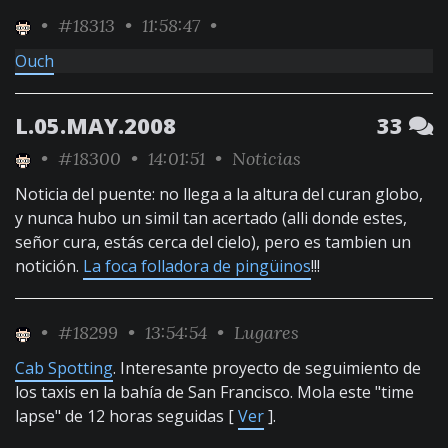
•
#18313
• 11:58:47 •
Ouch
L.05.MAY.2008
33
•
#18300
• 14:01:51 •
Noticias
Noticia del puente: no llega a la altura del curan globo,
y nunca hubo un simil tan acertado (alli donde estes,
señor cura, estás cerca del cielo), pero es tambien un
notición.
La foca folladora de pingüinos
!!!
•
#18299
• 13:54:54 •
Lugares
Cab Spotting
. Interesante proyecto de seguimiento de
los taxis en la bahía de San Francisco. Mola este "time
lapse" de 12 horas seguidas [
Ver
].