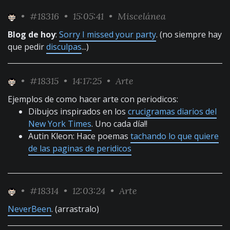
•
#18316
• 15:05:41 •
Miscelánea
Blog de hoy
:
Sorry I missed your party
. (no siempre hay
que pedir
disculpas
...)
•
#18315
• 14:17:25 •
Arte
Ejemplos de como hacer arte con periodicos:
Dibujos inspirados en los
crucigramas diarios del
New York Times
. Uno cada día!!
Autin Kleon: Hace poemas
tachando lo que quiere
de las paginas de peridicos
•
#18314
• 12:03:24 •
Arte
NeverBeen
. (arrastralo)