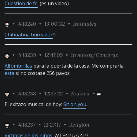
Cuestion de fe
. (es un video)
•
#18240
• 13:00:32 •
Animales
Chihuahua buceador
!!!
•
#18239
• 12:41:05 •
Inventos/Compras
Alfombrillas
para la puerta de la casa. Me compraría
esta
si no costase 256 pavos.
•
#18238
• 12:33:12 •
Música
•
El exitazo musical de hoy:
Sit on you
.
•
#18237
• 12:27:17 •
Religión
Victimas de los niños
. WTF?¿?¿¿?¿?¿??