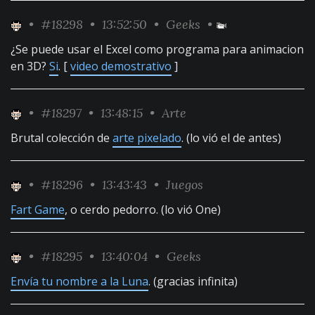
•
#18298
• 13:52:50 •
Geeks
•
¿Se puede usar el Excel como programa para animacion
en 3D?
Si
. [
video demostrativo
]
•
#18297
• 13:48:15 •
Arte
Brutal colección de
arte pixelado
. (lo vió el de antes)
•
#18296
• 13:43:43 •
Juegos
Fart Game
, o cerdo pedorro. (lo vió One)
•
#18295
• 13:40:04 •
Geeks
Envía tu nombre a la Luna
. (gracias infinita)