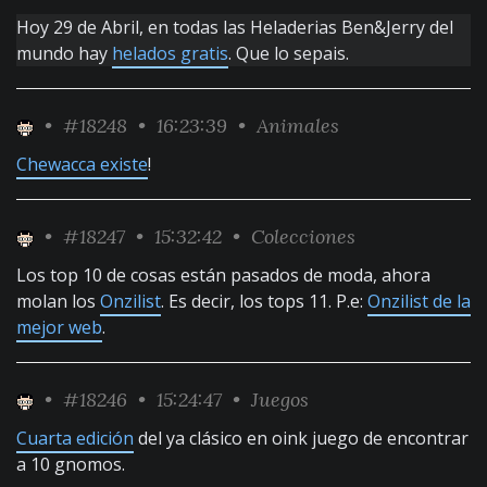
Hoy 29 de Abril, en todas las Heladerias Ben&Jerry del
mundo hay
helados gratis
. Que lo sepais.
•
#18248
• 16:23:39 •
Animales
Chewacca existe
!
•
#18247
• 15:32:42 •
Colecciones
Los top 10 de cosas están pasados de moda, ahora
molan los
Onzilist
. Es decir, los tops 11. P.e:
Onzilist de la
mejor web
.
•
#18246
• 15:24:47 •
Juegos
Cuarta edición
del ya clásico en oink juego de encontrar
a 10 gnomos.