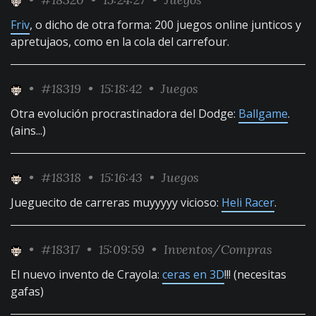
Friv
, o dicho de otra forma: 200 juegos online junticos y
apretujaos, como en la cola del carrefour.
•
#18319
• 15:18:42 •
Juegos
Otra evolución procrastinadora del Dodge:
Ballgame
.
(ains...)
•
#18318
• 15:16:43 •
Juegos
Jueguecito de carreras muyyyyy vicioso:
Heli Racer
.
•
#18317
• 15:09:59 •
Inventos/Compras
El nuevo invento de Crayola:
ceras en 3D
!!! (necesitas
gafas)