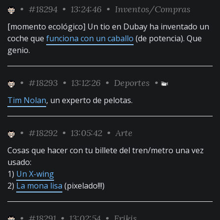
•
#18294
• 13:24:46 •
Inventos/Compras
[momento ecológico] Un tio en Dubay ha inventado un
coche que
funciona con un caballo
(de potencia). Que
genio.
•
#18293
• 13:12:26 •
Deportes
•
Tim Nolan
, un experto de pelotas.
•
#18292
• 13:05:42 •
Arte
Cosas que hacer con tu billete del tren/metro una vez
usado:
1)
Un X-wing
2)
La mona lisa
(pixelado!!!)
•
#18291
• 13:02:54 •
Frikis