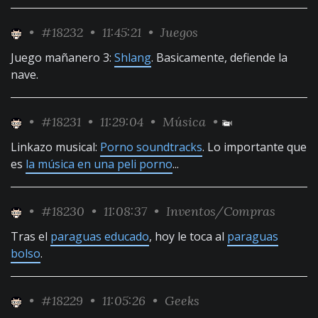
•
#18232
• 11:45:21 •
Juegos
Juego mañanero 3:
Shlang
. Basicamente, defiende la
nave.
•
#18231
• 11:29:04 •
Música
•
Linkazo musical:
Porno soundtracks
. Lo importante que
es
la música en una peli porno
...
•
#18230
• 11:08:37 •
Inventos/Compras
Tras el
paraguas educado
, hoy le toca al
paraguas
bolso
.
•
#18229
• 11:05:26 •
Geeks