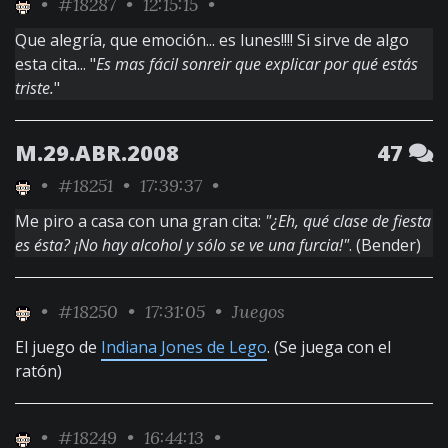
•
#18287
• 12:15:15 •
Que alegría, que emoción... es lunes!!!! Si sirve de algo
esta cita... "
Es mas fácil sonreir que explicar por qué estás
triste.
"
M.29.ABR.2008
47
•
#18251
• 17:39:37 •
Me piro a casa con una gran cita:
"¿Eh, qué clase de fiesta
es ésta? ¡No hay alcohol y sólo se ve una furcia!"
. (Bender)
•
#18250
• 17:31:05 •
Juegos
El juego de
Indiana Jones de Lego
. (Se juega con el
ratón)
•
#18249
• 16:44:13 •