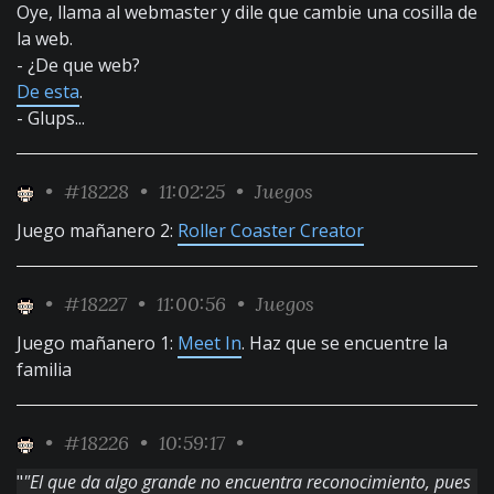
Oye, llama al webmaster y dile que cambie una cosilla de
la web.
- ¿De que web?
De esta
.
- Glups...
•
#18228
• 11:02:25 •
Juegos
Juego mañanero 2:
Roller Coaster Creator
•
#18227
• 11:00:56 •
Juegos
Juego mañanero 1:
Meet In
. Haz que se encuentre la
familia
•
#18226
• 10:59:17 •
"
"El que da algo grande no encuentra reconocimiento, pues