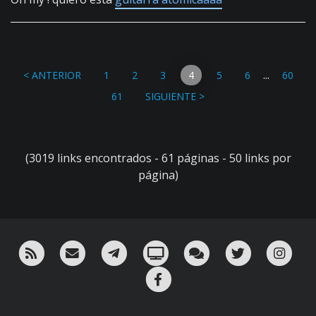
...
< ANTERIOR
1
2
3
4
5
6
60
61
SIGUIENTE >
(3019 links encontrados - 61 páginas - 50 links por
página)
RSS
¡Mándame un email!
¡Nuestro canal en Telegram!
Oink! TV
Charla con nosotros 
Twitter
Ins
Facebook