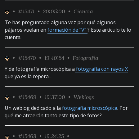
•
#15471
• 20:05:00 •
Ciencia
Te has preguntado alguna vez por qué algunos
pájaros vuelan en
formación de "V"
? Este artículo te lo
cuenta.
•
#15470
• 19:40:54 •
Fotografía
Y de fotografía microscópica a
fotografía con rayos X
que ya es la repera...
•
#15469
• 19:37:00 •
Weblogs
Un weblog dedicado a la
fotografía microscópica
. Por
qué me atraerán tanto este tipo de fotos?
•
#15468
• 19:24:25 •