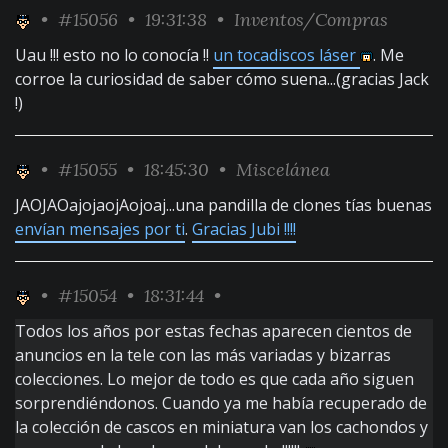
•
#15056
• 19:31:38 •
Inventos/Compras
Uau !!! esto no lo conocía !!
un tocadiscos láser
. Me
corroe la curiosidad de saber cómo suena...(gracias Jack
!)
•
#15055
• 18:45:30 •
Miscelánea
JAOJAOajojaojAojoaj...una pandilla de clones tías buenas
envían mensajes por ti
.
Gracias Jubi !!!!
•
#15054
• 18:31:44 •
Todos los años por estas fechas aparecen cientos de
anuncios en la tele con las más variadas y bizarras
colecciones. Lo mejor de todo es que cada año siguen
sorprendiéndonos. Cuando ya me había recuperado de
la colección de cascos en miniatura van los cachondos y