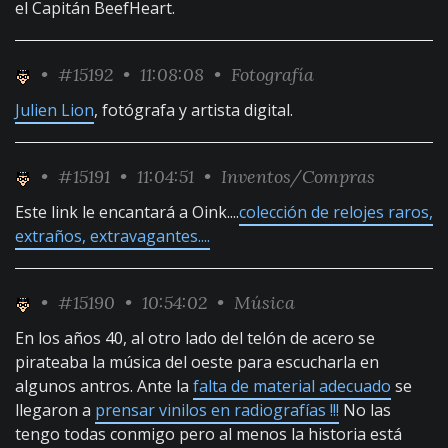
el Capitán BeefHeart.
•
#15192
• 11:08:08 •
Fotografía
Julien Lion
, fotógrafa y artista digital.
•
#15191
• 11:04:51 •
Inventos/Compras
Este link le encantará a Oink....
colección de relojes raros,
extraños, extravagantes....
•
#15190
• 10:54:02 •
Música
En los años 40, al otro lado del telón de acero se
pirateaba la música del oeste para escucharla en
algunos antros. Ante la
falta de material adecuado
se
llegaron a
prensar vinilos en radiografías !!!
No las
tengo todas conmigo pero al menos la historia está