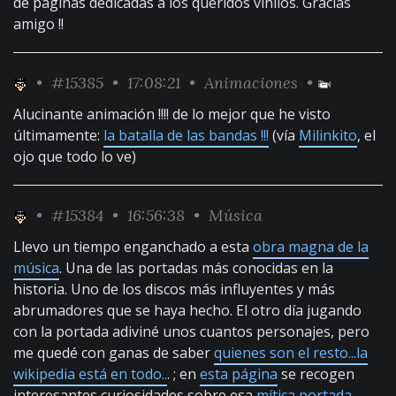
de páginas dedicadas a los queridos vinilos. Gracias
amigo !!
•
#15385
• 17:08:21 •
Animaciones
•
Alucinante animación !!!! de lo mejor que he visto
últimamente:
la batalla de las bandas !!!
(vía
Milinkito
, el
ojo que todo lo ve)
•
#15384
• 16:56:38 •
Música
Llevo un tiempo enganchado a esta
obra magna de la
música
. Una de las portadas más conocidas en la
historia. Uno de los discos más influyentes y más
abrumadores que se haya hecho. El otro día jugando
con la portada adiviné unos cuantos personajes, pero
me quedé con ganas de saber
quienes son el resto...la
wikipedia está en todo..
. ; en
esta página
se recogen
interesantes curiosidades sobre esa
mítica portada
.