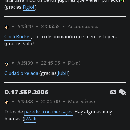
fácil para muchos de los jugones que vienen por aquí
(gracias
Figio!
)
•
#15140
• 22:45:58 •
Animaciones
Chilli Bucket
, corto de animación que merece la pena
(gracias Solo !)
•
#15139
• 22:45:05 •
Pixel
Ciudad pixelada
(gracias
Jubi !
)
D.17.SEP.2006
63
•
#15138
• 20:21:09 •
Miscelánea
Fotos de
paredes con mensajes
. Hay algunas muy
buenas. (
JWalk
)