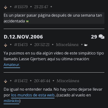
•
#15579
• 21:21:47 •
Es un placer pasar página después de una semana tan
accidentada
D.12.NOV.2006
29
•
#15473
• 20:52:21 •
Miscelánea
•
Ya pusimos en su día algún vídeo de este simpático tipo
llamado Lasse Gjertsen; aquí su última creación:
Amateur.
•
#15472
• 20:46:44 •
Miscelánea
Da igual no entender nada. No hay como dejarse llevar
por
los mundos de esta web
...(cazado al vuelo en
milinkito
)