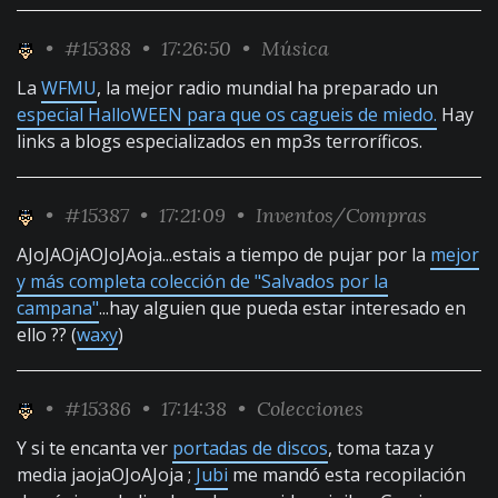
•
#15388
• 17:26:50 •
Música
La
WFMU
, la mejor radio mundial ha preparado un
especial HalloWEEN para que os cagueis de miedo.
Hay
links a blogs especializados en mp3s terroríficos.
•
#15387
• 17:21:09 •
Inventos/Compras
AJoJAOjAOJoJAoja...estais a tiempo de pujar por la
mejor
y más completa colección de "Salvados por la
campana"
...hay alguien que pueda estar interesado en
ello ?? (
waxy
)
•
#15386
• 17:14:38 •
Colecciones
Y si te encanta ver
portadas de discos
, toma taza y
media jaojaOJoAJoja ;
Jubi
me mandó esta recopilación