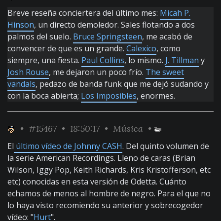
Breve reseña conciertera del último mes:
Micah P.
Hinson
, un directo demoledor. Sales flotando a dos
palmos del suelo.
Bruce Springsteen
, me acabó de
convencer de que es un grande.
Calexico
, como
siempre, una fiesta.
Paul Collins
, lo mismo.
J. Tillman
y
Josh Rouse
, me dejaron un poco frío.
The sweet
vandals
, pedazo de banda funk que me dejó sudando y
con la boca abierta;
Los Imposibles
, enormes.
•
#15467
• 18:50:17 •
Música
•
El
último vídeo de Johnny CASH
. Del quinto volumen de
la serie American Recordings. Lleno de caras (Brian
Wilson, Iggy Pop, Keith Richards, Kris Kristofferson, etc
etc) conocidas en esta versión de Odetta. Cuánto
echamos de menos al hombre de negro. Para el que no
lo haya visto recomiendo su anterior y sobrecogedor
vídeo: "
Hurt
".