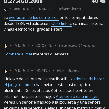
D.27.AGO.2006
40
•
#15064
• 20:14:37 •
Informática
La
evolución de los escritorios
en los computadores
desde 1984.
Actualización
:
Otro linkito
con más historia
y más escritorios (gracias Peter)
•
#15063
• 20:02:46 •
Inventos/Compras
Combate al mal
mientras duermes !!!
•
#15062
• 19:34:57 •
Miscelánea
Linkazo de los buenos a estribor !!!!
Lz además de hacer
el juego de moda
ha enviado esta ilusión óptica
alucinante. De los efectos ópticos que he visto en
internet me parece el mejor.
Atención a esta imagen
.
Vereis un señor enfadado a la izquierda y una señora
en calma a la derecha. Alejaos un par de metros o más y