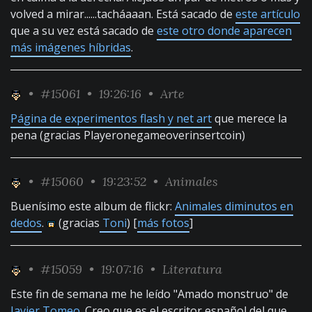
volved a mirar......tacháaaan. Está sacado de
este artículo
que a su vez está sacado de
este otro donde aparecen
más imágenes híbridas
.
•
#15061
• 19:26:16 •
Arte
Página de experimentos flash y net art
que merece la
pena (gracias Playeronegameoverinsertcoin)
•
#15060
• 19:23:52 •
Animales
Buenísimo este album de flickr:
Animales diminutos en
dedos
.
(gracias
Toni
) [
más fotos
]
•
#15059
• 19:07:16 •
Literatura
Este fin de semana me he leído "Amado monstruo" de
Javier Tomeo
. Creo que es el escritor español del que