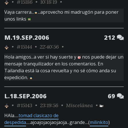
•
#15186
• 10:18:19 •
Vaya carrera...
...aprovecho mi madrugón para poner
unos links
M.19.SEP.2006
212
•
#15144
• 22:40:56 •
Hola amigos...a ver si hay suerte y
nos puede dejar un
mensaje tranquilizador en los comentarios. En
Tailandia está la cosa revuelta y no sé cómo anda su
expedición.
L.18.SEP.2006
69
•
#15143
• 23:19:56 •
Miscelánea
•
HAla.....
tomad clasicazo de
despedida
.....ajoajojaojaojaoja...grande....(
milinkito
)