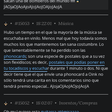
sacan una de bomberos del mundo !!!!!!
JAOjaOJAoAjoAJoJAoJOAJoJAoJA
•
#15053
• 18:22:01 •
Música
Hubo un tiempo en el que la mayoría de la música se
escuchaba en vinilo. Menos mal que hoy todavía somos
muchos los que mantenemos tan sana costumbre. Lo
que lamentablemente se ha perdido son las
phonocards
; son una especie de postales que a su vez
son flexidiscos; es decir,
postales que podías poner en
tu tocadiscos y escucha
r durante 1 minuto o dos. Ni que
decir tiene que el que envíe una phonocard a Oink no
sólo tendrá una carita en los comentarios sino que
tendrá premio especial... AJojaOJAoJAOjoJAoJA
•
#15052
• 18:02:07 •
Inventos/Compras
Oh my ! quiero esta
guitarra atómicaaaa