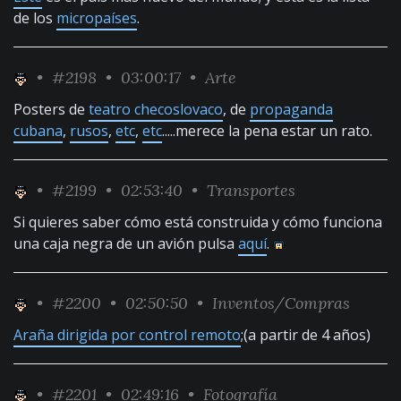
de los
micropaíses
.
•
#2198
• 03:00:17 •
Arte
Posters de
teatro checoslovaco
, de
propaganda
cubana
,
rusos
,
etc
,
etc
.....merece la pena estar un rato.
•
#2199
• 02:53:40 •
Transportes
Si quieres saber cómo está construida y cómo funciona
una caja negra de un avión pulsa
aquí
.
•
#2200
• 02:50:50 •
Inventos/Compras
Araña dirigida por control remoto
;(a partir de 4 años)
•
#2201
• 02:49:16 •
Fotografía