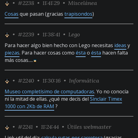
•
#2238
• 11:41:29 •
Miscelánea
Cosas
que pasan (gracias
trapisondos
)
•
#2239
• 11:38:41 •
Lego
Para hacer algo bien hecho con Lego necesitas
ideas
y
piezas
. Para hacer cosas como
ésta
o
ésta
hacen falta
más cosas.....
•
#2240
• 11:30:16 •
Informática
Museo completísimo de computadoras
. Yo no conocía
ni la mitad de ellas. ¿qué me decís del
Sinclair Timex
1000 con 2Kb de RAM
?
•
#2241
• 11:24:44 •
Útiles webmaster
Link util del día:
calcula rutas por carretera
(gracias