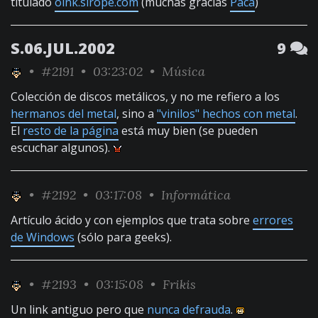
titulado
oink.sirope.com
(muchas gracias
Paca
)
S.06.JUL.2002
9
•
#2191
• 03:23:02 •
Música
Colección de discos metálicos, y no me refiero a los
hermanos del metal
, sino a
"vinilos" hechos con metal
.
El
resto de la página
está muy bien (se pueden
escuchar algunos).
•
#2192
• 03:17:08 •
Informática
Artículo ácido y con ejemplos que trata sobre
errores
de Windows
(sólo para geeks).
•
#2193
• 03:15:08 •
Frikis
Un link antiguo pero que
nunca defrauda
.