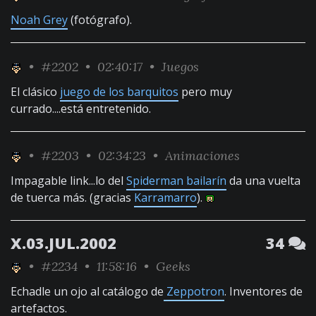
Noah Grey
(fotógrafo).
•
#2202
• 02:40:17 •
Juegos
El clásico
juego de los barquitos
pero muy
currado....está entretenido.
•
#2203
• 02:34:23 •
Animaciones
Impagable link...lo del
Spiderman bailarín
da una vuelta
de tuerca más. (gracias
Karramarro
).
X.03.JUL.2002
34
•
#2234
• 11:58:16 •
Geeks
Echadle un ojo al catálogo de
Zeppotron
. Inventores de
artefactos.