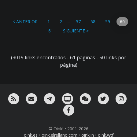
...
< ANTERIOR
1
2
57
58
59
60
61
SIGUIENTE >
(3019 links encontrados - 61 páginas - 50 links por
página)
RSS
¡Mándame un email!
¡Nuestro canal en Telegram!
Oink! TV
Charla con nosotros 
Twitter
Ins
Facebook
© Oink! • 2001-2026
oink.es
•
oink.elrellano.com
•
oink.in
•
oink.wtf