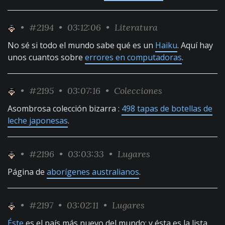
•
#2194
• 03:12:06 •
Literatura
No sé si todo el mundo sabe qué es un
Haiku
. Aquí hay
unos cuantos sobre
errores en computadoras
.
•
#2195
• 03:07:16 •
Colecciones
Asombrosa colección bizarra :
498 tapas de botellas de
leche japonesas
.
•
#2196
• 03:03:33 •
Lugares
Página de
aborígenes australianos
.
•
#2197
• 03:02:11 •
Lugares
Éste
es el país más nuevo del mundo; y ésta es la lista