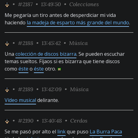
•
#2187
• 13:49:50 •
Colecciones
Me pegaría un tiro antes de desperdiciar mi vida
haciendo
la madeja de esparto más grande del mundo
.
•
#2188
• 13:45:42 •
Música
Una
colección de discos bizarra
. Se pueden escuchar
temas sueltos. Fíjaos si es bizarra que tiene discos
como
éste
o
éste
otro.
•
#2189
• 13:42:09 •
Música
Vídeo musical
delirante.
•
#2190
• 13:40:48 •
Cerdos
Se me pasó por alto el
link
que puso
La Burra Paca