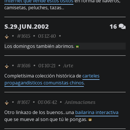
Internet que vende estos ositos
en forma de llaveros,
camisetas, peluches, tazas...
S.29.JUN.2002
16
•
#1615
• 01:12:40 •
Los domingos también abrimos.
•
#1616
• 01:10:21 •
Arte
Completísima colección histórica de
carteles
propagandísticos comunistas chinos
.
•
#1617
• 01:06:42 •
Animaciones
Otro linkazo de los buenos...una
bailarina interactiva
que se mueve al son que tú le pongas.