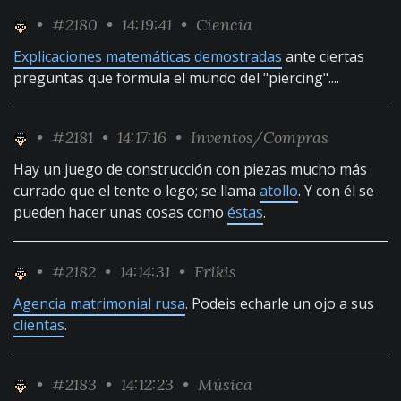
•
#2180
• 14:19:41 •
Ciencia
Explicaciones matemáticas demostradas
ante ciertas
preguntas que formula el mundo del "piercing"....
•
#2181
• 14:17:16 •
Inventos/Compras
Hay un juego de construcción con piezas mucho más
currado que el tente o lego; se llama
atollo
. Y con él se
pueden hacer unas cosas como
éstas
.
•
#2182
• 14:14:31 •
Frikis
Agencia matrimonial rusa
. Podeis echarle un ojo a sus
clientas
.
•
#2183
• 14:12:23 •
Música