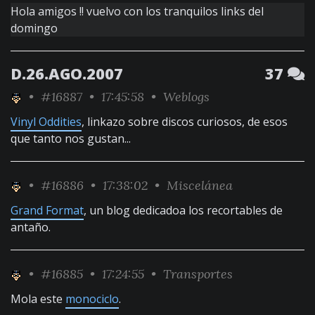
Hola amigos !! vuelvo con los tranquilos links del
domingo
D.26.AGO.2007
37
•
#16887
• 17:45:58 •
Weblogs
Vinyl Oddities
, linkazo sobre discos curiosos, de esos
que tanto nos gustan...
•
#16886
• 17:38:02 •
Miscelánea
Grand Format
, un blog dedicadoa los recortables de
antaño.
•
#16885
• 17:24:55 •
Transportes
Mola este
monociclo
.