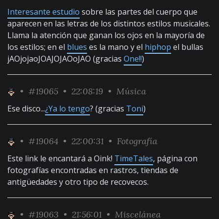
Interesante estudio
sobre las partes del cuerpo que
aparecen en las letras de los distintos estilos musicales.
Llama la atención que ganan los ojos en la mayoría de
los estilos; en el
blues
es la mano y el
hiphop
el bullas
jAOjojaoJOAJOJAOoJAO (gracias
One!!
)
•
#19065
• 22:08:19 •
Música
Ese disco...
¿Ya lo tengo
? (gracias
Toni
)
•
#19064
• 22:00:31 •
Fotografía
Este link le encantará a Oink!
TimeTales
, página con
fotografías encontradas en rastros, tiendas de
antigüedades y otro tipo de recovecos.
•
#19063
• 21:56:01 •
Miscelánea