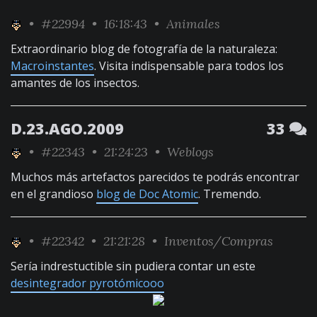
•
#22994
• 16:18:43 •
Animales
Extraordinario blog de fotografía de la naturaleza:
Macroinstantes
. Visita indispensable para todos los
amantes de los insectos.
D.23.AGO.2009
33
•
#22343
• 21:24:23 •
Weblogs
Muchos más artefactos parecidos te podrás encontrar
en el grandioso
blog de Doc Atomic
. Tremendo.
•
#22342
• 21:21:28 •
Inventos/Compras
Sería indrestuctible sin pudiera contar un este
desintegrador pyrotómicooo