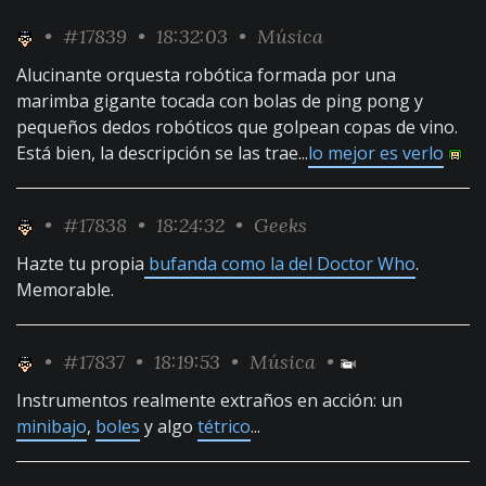
•
#17839
• 18:32:03 •
Música
Alucinante orquesta robótica formada por una
marimba gigante tocada con bolas de ping pong y
pequeños dedos robóticos que golpean copas de vino.
Está bien, la descripción se las trae...
lo mejor es verlo
•
#17838
• 18:24:32 •
Geeks
Hazte tu propia
bufanda como la del Doctor Who
.
Memorable.
•
#17837
• 18:19:53 •
Música
•
Instrumentos realmente extraños en acción: un
minibajo
,
boles
y algo
tétrico
...