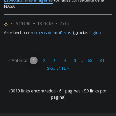
Espectaculares imágenes
tomadas con satélite de la
NASA.
•
#16499
• 17:46:19 •
Arte
Arte hecho con
trozos de muñecos
. (gracias
Figio
!)
< Anterior
...
1
2
3
4
5
60
61
SIGUIENTE >
(3019 links encontrados - 61 páginas - 50 links por
página)