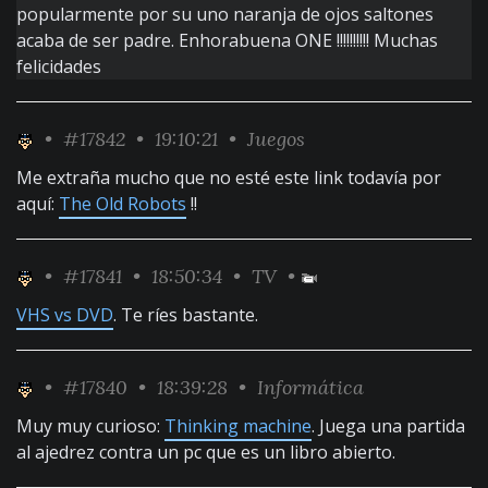
popularmente por su uno naranja de ojos saltones
acaba de ser padre. Enhorabuena ONE !!!!!!!!!! Muchas
felicidades
•
#17842
• 19:10:21 •
Juegos
Me extraña mucho que no esté este link todavía por
aquí:
The Old Robots
!!
•
#17841
• 18:50:34 •
TV
•
VHS vs DVD
. Te ríes bastante.
•
#17840
• 18:39:28 •
Informática
Muy muy curioso:
Thinking machine
. Juega una partida
al ajedrez contra un pc que es un libro abierto.