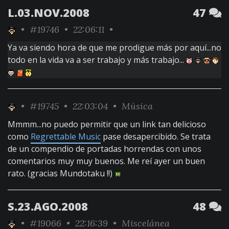
L.03.NOV.2008
47
•
#19746
• 22:06:11 •
Ya va siendo hora de que me prodigue más por aquí...no
todo en la vida va a ser trabajo y más trabajo...
•
#19745
• 22:03:04 •
Música
Mmmm...no puedo permitir que un link tan delicioso
como
Regrettable Music
pase desapercibido. Se trata
de un compendio de portadas horrendas con unos
comentarios muy muy buenos. Me reí ayer un buen
rato. (gracias Mundotaku !!)
S.23.AGO.2008
48
•
#19066
• 22:16:39 •
Miscelánea