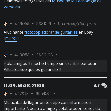
Deliciosas fotografías del
Museo de la Tecnología de
Varsovia
.
•
#19059
• 21:31:49 •
Inventos/Compras
Alucinante
"fotocopiadora" de guitarras
en Ebay
[
mirror
]
•
#19058
• 21:30:03 •
Hola amigos !!! mucho tiempo sin escribir por aquí.
Piltrafeando que es gerundio !!!
D.09.MAR.2008
47
•
#17843
• 19:54:37 •
Me acaba de llegar un teletipo con información
importante. Nuestro amigo y colaborador, conocido