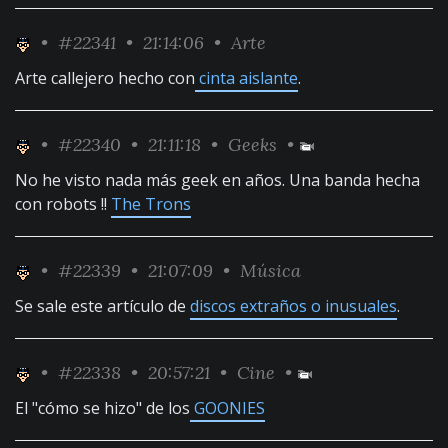
•
#22341
• 21:14:06 •
Arte
Arte callejero hecho con
cinta aislante
.
•
#22340
• 21:11:18 •
Geeks
•
No he visto nada más geek en años. Una banda hecha
con robots !!
The Trons
•
#22339
• 21:07:09 •
Música
Se sale este artículo de
discos extraños o inusuales
.
•
#22338
• 20:57:21 •
Cine
•
El "cómo se hizo" de los
GOONIES