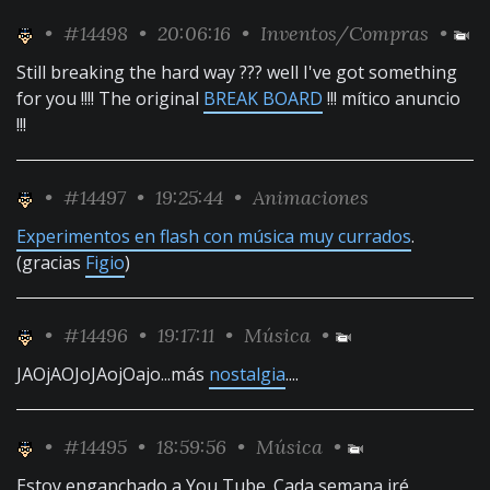
•
#14498
• 20:06:16 •
Inventos/Compras
•
Still breaking the hard way ??? well I've got something
for you !!!! The original
BREAK BOARD
!!! mítico anuncio
!!!
•
#14497
• 19:25:44 •
Animaciones
Experimentos en flash con música muy currados
.
(gracias
Figio
)
•
#14496
• 19:17:11 •
Música
•
JAOjAOJoJAojOajo...más
nostalgia
....
•
#14495
• 18:59:56 •
Música
•
Estoy enganchado a You Tube. Cada semana iré