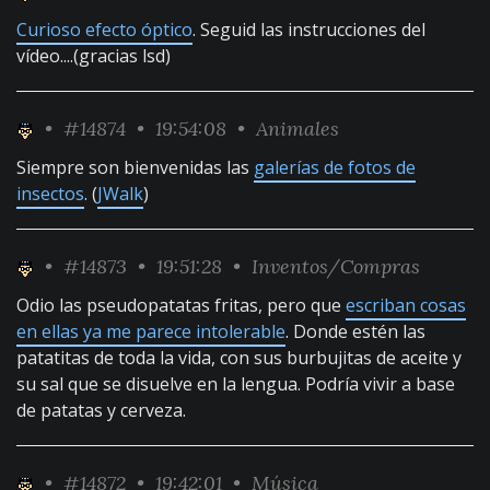
Curioso efecto óptico
. Seguid las instrucciones del
vídeo....(gracias lsd)
•
#14874
• 19:54:08 •
Animales
Siempre son bienvenidas las
galerías de fotos de
insectos
. (
JWalk
)
•
#14873
• 19:51:28 •
Inventos/Compras
Odio las pseudopatatas fritas, pero que
escriban cosas
en ellas ya me parece intolerable
. Donde estén las
patatitas de toda la vida, con sus burbujitas de aceite y
su sal que se disuelve en la lengua. Podría vivir a base
de patatas y cerveza.
•
#14872
• 19:42:01 •
Música