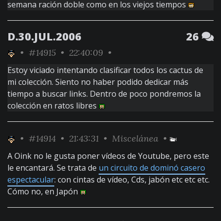
semana ración doble como en los viejos tiempos
D.30.JUL.2006
26
•
#14915
• 22:40:09 •
Estoy viciado intentando clasificar todos los cactus de
mi colección. Siento no haber podido dedicar más
tiempo a buscar links. Dentro de poco pondremos la
colección en ratos libres
•
#14914
• 21:43:31 •
Miscelánea
•
A Oink no le gusta poner vídeos de Youtube, pero este
le encantará. Se trata de
un circuito de dominó casero
espectacular
: con cintas de vídeo, Cds, jabón etc etc etc.
Cómo no, en Japón