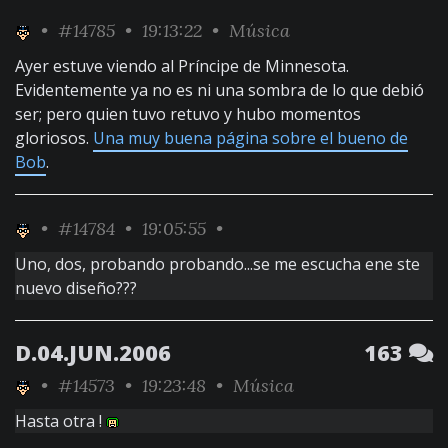
•
#14785
• 19:13:22 •
Música
Ayer estuve viendo al Príncipe de Minnesota.
Evidentemente ya no es ni una sombra de lo que debió
ser; pero quien tuvo retuvo y hubo momentos
gloriosos.
Una muy buena página sobre el bueno de
Bob
.
•
#14784
• 19:05:55 •
Uno, dos, probando probando...se me escucha ene ste
nuevo diseño???
D.04.JUN.2006
163
•
#14573
• 19:23:48 •
Música
Hasta otra !