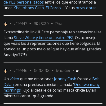
de PEZ personalizados
entre los que encontramos a
unos
Kiss
,
Johnny Cash
,
El Gordo
... . Y sus
otras obras
.
•
#14447
• 19:48:39 •
Pez
Extraordinario link !!!! Este personaje tan sensacional se
llama
Steve White y tiene un teatro PEZ
. Os aconsejo
que veais las 3 representaciones que tiene colgadas. El
sonido es un poco malo así que hay que afinar. (gracias
Amariyo77 !!!)
•
#14446
• 19:38:38 •
Música
•
Un
vídeo
que me emociona :
Johnny Cash
frente a
Bob
Dylan
en una preciosa canción llamada '
One two many
mornings
'. Ojo al detalle de cómo masca chicle Dylan
mientras canta....qué grande.