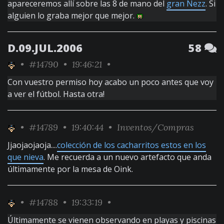
apareceremos allí sobre las 8 de mano del
gran Nezz
. Si
alguien lo graba mejor que mejor.
D.09.JUL.2006
58
•
#14790
• 19:46:21 •
Con vuestro permiso hoy acabo un poco antes que voy
a ver el fútbol. Hasta otra!
•
#14789
• 19:40:44 •
Inventos/Compras
Jjaojaojaoja....
colección de los cacharritos estos en los
que nieva
. Me recuerda a un nuevo artefacto que anda
últimamente por la mesa de Oink.
•
#14788
• 19:33:19 •
Últimamente se vienen observando en playas y piscinas