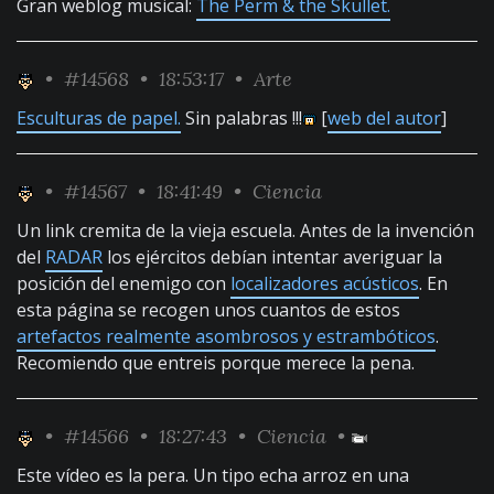
Gran weblog musical:
The Perm & the Skullet.
•
#14568
• 18:53:17 •
Arte
Esculturas de papel.
Sin palabras !!!
[
web del autor
]
•
#14567
• 18:41:49 •
Ciencia
Un link cremita de la vieja escuela. Antes de la invención
del
RADAR
los ejércitos debían intentar averiguar la
posición del enemigo con
localizadores acústicos
. En
esta página se recogen unos cuantos de estos
artefactos realmente asombrosos y estrambóticos
.
Recomiendo que entreis porque merece la pena.
•
#14566
• 18:27:43 •
Ciencia
•
Este vídeo es la pera. Un tipo echa arroz en una