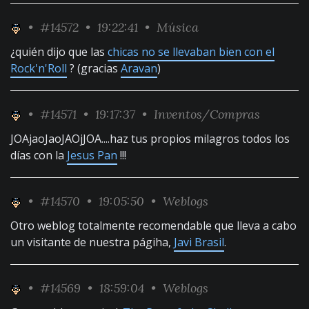
•
#14572
• 19:22:41 •
Música
¿quién dijo que las
chicas no se llevaban bien con el
Rock'n'Roll
? (gracias
Aravan
)
•
#14571
• 19:17:37 •
Inventos/Compras
JOAjaoJaoJAOjJOA....haz tus propios milagros todos los
días con la
Jesus Pan
!!!
•
#14570
• 19:05:50 •
Weblogs
Otro weblog totalmente recomendable que lleva a cabo
un visitante de nuestra págiha,
Javi Brasil
.
•
#14569
• 18:59:04 •
Weblogs