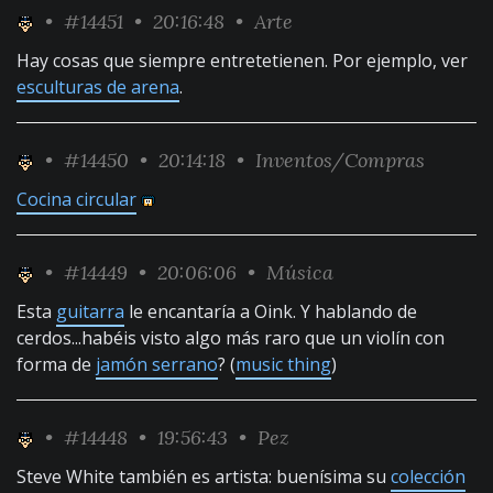
•
#14451
• 20:16:48 •
Arte
Hay cosas que siempre entretetienen. Por ejemplo, ver
esculturas de arena
.
•
#14450
• 20:14:18 •
Inventos/Compras
Cocina circular
•
#14449
• 20:06:06 •
Música
Esta
guitarra
le encantaría a Oink. Y hablando de
cerdos...habéis visto algo más raro que un violín con
forma de
jamón serrano
? (
music thing
)
•
#14448
• 19:56:43 •
Pez
Steve White también es artista: buenísima su
colección