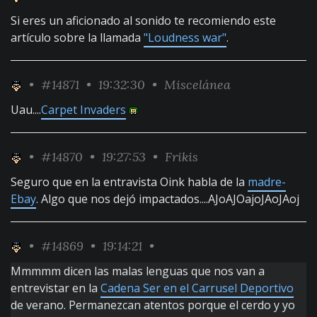
Si eres un aficionado al sonido te recomiendo este
artículo sobre la llamada
"Loudness war"
.
•
#14871
• 19:32:30 •
Miscelánea
Uau....
Carpet Invaders
•
#14870
• 19:27:53 •
Frikis
Seguro que en la entravista Oink habla de la
madre-
Ebay
. Algo que nos dejó impactados....AJoAJOajoJAoJAoj
•
#14869
• 19:14:21 •
Mmmmm dicen las malas lenguas que nos van a
entrevistar en la
Cadena Ser en el Carrusel Deportivo
de verano. Permanezcan atentos porque el cerdo y yo