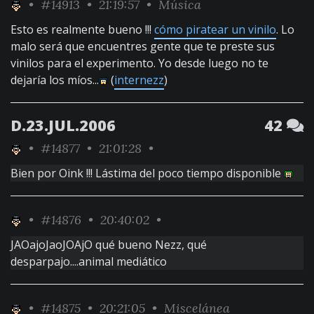
•
#14913
• 21:19:57 •
Música
Esto es realmente bueno !!!
cómo piratear un vinilo
. Lo
malo será que encuentres gente que te preste sus
vinilos para el experimento. Yo desde luego no te
dejaría los míos...
(
internezz
)
D.23.JUL.2006
42
•
#14877
• 21:01:28 •
Bien por Oink !!! Lástima del poco tiempo disponible
•
#14876
• 20:40:02 •
JAOajoJaoJOAjO qué bueno Nezz, qué
desparpajo....animal mediático
•
#14875
• 20:21:05 •
Miscelánea