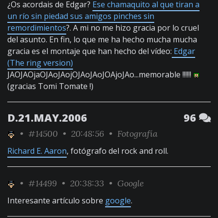
¿Os acordais de Edgar?
Ese chamaquito al que tiran a
un río sin piedad sus amigos pinches sin
remordimientos
?. A mi no me hizo gracia por lo cruel
del asunto. En fin, lo que me ha hecho mucha mucha
gracia es el montaje que han hecho del vídeo:
Edgar
(The ring version)
JAOJAOjaOJAoJAojOJAoJAoJOAjoJAo...memorable !!!!!!
(gracias Tomi Tomate !)
D.21.MAY.2006
96
•
#14500
• 20:48:56 •
Fotografía
Richard E. Aaron
, fotógrafo del rock and roll.
•
#14499
• 20:38:33 •
Google
Interesante artículo sobre
google
.