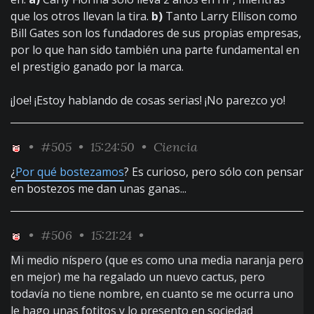
que los otros llevan la tira.
b)
Tanto Larry Ellison como
Bill Gates son los fundadores de sus propias empresas,
por lo que han sido también una parte fundamental en
el prestigio ganado por la marca.
¡Joe! ¡Estoy hablando de cosas serias! ¡No parezco yo!
•
#505
• 15:24:50 •
Ciencia
¿
Por qué bostezamos
? Es curioso, pero sólo con pensar
en bostezos me dan unas ganas...
•
#506
• 15:21:24 •
Mi medio níspero (que es como una media naranja pero
en mejor) me ha regalado un nuevo cactus, pero
todavía no tiene nombre, en cuanto se me ocurra uno
le hago unas fotitos y lo presento en sociedad