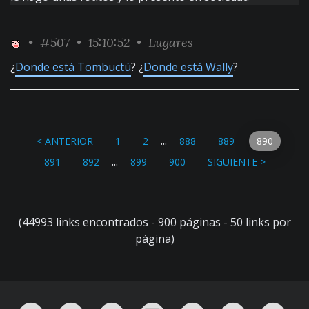
•
#507
• 15:10:52 •
Lugares
¿
Donde está Tombuctú
? ¿
Donde está Wally
?
...
< ANTERIOR
1
2
888
889
890
...
891
892
899
900
SIGUIENTE >
(44993 links encontrados - 900 páginas - 50 links por
página)