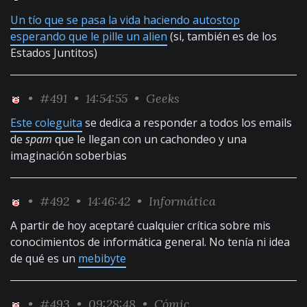
Un tío que se pasa la vida haciendo autostop
esperando que le pille un alien
(si, también es de los
Estados Juntitos)
•
#491
• 14:54:55 •
Geeks
Este coleguita
se dedica a responder a todos los emails
de
spam
que le llegan con un cachondeo y una
imaginación soberbias
•
#492
• 14:46:42 •
Informática
A partir de hoy aceptaré cualquier crítica sobre mis
conocimientos de informática general. No tenía ni idea
de qué es un
mebibyte
•
#493
• 09:28:48 •
Cómic