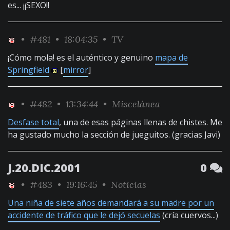
es... ¡¡SEXO!!
•
#481
• 18:04:35 •
TV
¡Cómo mola! es el auténtico y genuino
mapa de
Springfield
[
mirror
]
•
#482
• 13:34:44 •
Miscelánea
Desfase total
, una de esas páginas llenas de chistes. Me
ha gustado mucho la sección de jueguitos. (gracias Javi)
J.20.DIC.2001
0
•
#483
• 19:16:45 •
Noticias
Una niña de siete años demandará a su madre por un
accidente de tráfico que le dejó secuelas
(cría cuervos...)