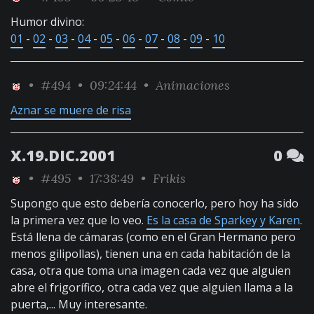
Humor divino:
01
-
02
-
03
-
04
-
05
-
06
-
07
-
08
-
09
-
10
•
#494
• 09:24:44 •
Animaciones
Aznar se muere de risa
X.19.DIC.2001
0
•
#495
• 17:38:49 •
Frikis
Supongo que esto debería conocerlo, pero hoy ha sido
la primera vez que lo veo.
Es la casa de Sparkey y Karen
.
Está llena de cámaras (como en el Gran Hermano pero
menos gilipollas), tienen una en cada habitación de la
casa, otra que toma una imagen cada vez que alguien
abre el frigorífico, otra cada vez que alguien llama a la
puerta,... Muy interesante.