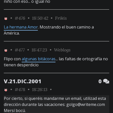
niño con eso... o igual no
•
#476
• 18:50:42 •
Frikis
La hermana Amor
. Mostrando el buen camino a
América.
•
#477
• 18:47:23 •
Weblogs
Flipo con
algunas bitácoras
... las faltas de ortografía no
tienen desperdicio
V.21.DIC.2001
0
•
#478
• 18:26:13 •
Por cierto, si queréis mandarme un email, utilizad esta
dirección durante las vacaciones: golgo@writeme.com
Mersí bocú.