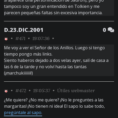
sí aparece una personificación de Sauron), pero yo
tampoco soy un gran entendido en Tolkien y me
parecen pequeñas faltas sin excesiva importancia.
D.23.DIC.2001
0
•
#471
• 19:07:36 •
Me voy a ver el Señor de los Anillos. Luego si tengo
tiempo pongo más links.
Siento haberos dejado a dos velas ayer, salí de casa a
las 6 de la tarde y no volví hasta las tantas
(¡marchukiiiiiii!)
•
#472
• 19:05:37 •
Útiles webmaster
¿Me quiere? ¿No me quiere? ¡No le preguntes a las
margaritas! ¡No tienen ni idea! El sapo lo sabe todo,
pregúntale al sapo.