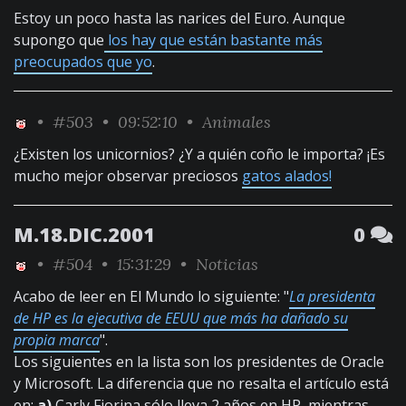
Estoy un poco hasta las narices del Euro. Aunque
supongo que
los hay que están bastante más
preocupados que yo
.
•
#503
• 09:52:10 •
Animales
¿Existen los unicornios? ¿Y a quién coño le importa? ¡Es
mucho mejor observar preciosos
gatos alados!
M.18.DIC.2001
0
•
#504
• 15:31:29 •
Noticias
Acabo de leer en El Mundo lo siguiente: "
La presidenta
de HP es la ejecutiva de EEUU que más ha dañado su
propia marca
".
Los siguientes en la lista son los presidentes de Oracle
y Microsoft. La diferencia que no resalta el artículo está
en:
a)
Carly Fiorina sólo lleva 2 años en HP, mientras