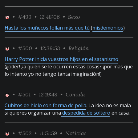
•
#499
• 12:48:06 •
Sexo
Hasta los muñecos follan más que tú
(
misdemonios
)
•
#500
• 12:39:53 •
Religión
Harry Potter inicia vuestros hijos en el satanismo
(¡joder! ¿a quién se le ocurren estas cosas? ¡por más que
lo intento yo no tengo tanta imaginación!)
•
#501
• 12:19:48 •
Comida
Cubitos de hielo con forma de polla
. La idea no es mala
si quieres organizar una
despedida de soltero
en casa.
•
#502
• 11:51:59 •
Noticias