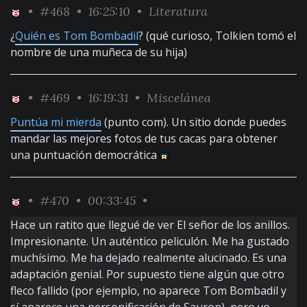
•
#468
• 16:25:10 •
Literatura
¿
Quién es Tom Bombadil
? (qué curioso, Tolkien tomó el
nombre de una muñeca de su hija)
•
#469
• 16:19:31 •
Miscelánea
Puntúa mi mierda
(punto com). Un sitio donde puedes
mandar las mejores fotos de tus cacas para obtener
una puntuación democrática
•
#470
• 00:33:45 •
Hace un ratito que llegué de ver El señor de los anillos.
Impresionante. Un auténtico peliculón. Me ha gustado
muchísimo. Me ha dejado realmente alucinado. Es una
adaptación genial. Por supuesto tiene algún que otro
fleco fallido (por ejemplo, no aparece Tom Bombadil y