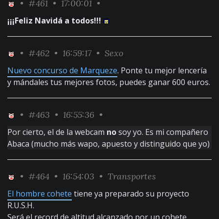
•
#461
• 17:00:01 •
¡¡¡Feliz Navidá a todos!!!
•
#462
• 16:59:17 •
Sexo
Nuevo concurso de Marqueze
. Ponte tu mejor lencería
y mándales tus mejores fotos, puedes ganar 600 euros.
•
#463
• 16:55:36 •
Por cierto, el de la webcam
no
soy yo. Es mi compañero
Abaca (mucho más wapo, apuesto y distinguido que yo)
•
#464
• 16:54:03 •
Transportes
El hombre cohete
tiene ya preparado su proyecto
R.U.S.H.
Será el record de altitud alcanzado por un cohete