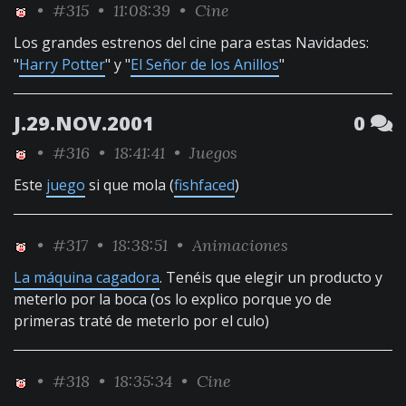
•
#315
• 11:08:39 •
Cine
Los grandes estrenos del cine para estas Navidades:
"
Harry Potter
" y "
El Señor de los Anillos
"
J.29.NOV.2001
0
•
#316
• 18:41:41 •
Juegos
Este
juego
si que mola (
fishfaced
)
•
#317
• 18:38:51 •
Animaciones
La máquina cagadora
. Tenéis que elegir un producto y
meterlo por la boca (os lo explico porque yo de
primeras traté de meterlo por el culo)
•
#318
• 18:35:34 •
Cine