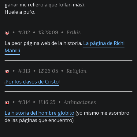
ganar me refiero a que follan más).
Huele a pufo.
•
#312
• 15:28:09 •
Frikis
La peor página web de la historia.
La página de Richi
Manilli
.
•
#313
• 12:26:05 •
Religión
¡
Por los clavos de Cristo
!
•
#314
• 11:16:25 •
Animaciones
La historia del hombre globito
(yo mismo me asombro
de las páginas que encuentro)