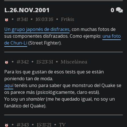
L.26.NOV.2001
0
•
#341
• 16:03:16 •
Frikis
Un grupo japonés de disfraces
, con muchas fotos de
sus componentes disfrazados. Como ejemplo:
una foto
de Chun-Li
(Street Fighter).
•
#342
• 15:23:51 •
Miscelánea
Para los que gustan de esos tests que se están
poniendo tan de moda.
aquí
tenéis uno para saber que monstruo del Quake se
os parece más (psicológicamente, claro está).
Yo soy un
shambler
(me he quedado igual, no soy un
fanático del Quake).
•
#343
• 15:11:21 •
TV