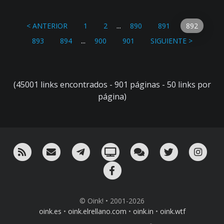
...
< ANTERIOR
1
2
890
891
892
...
893
894
900
901
SIGUIENTE >
(45001 links encontrados - 901 páginas - 50 links por
página)
RSS
¡Mándame un email!
¡Nuestro canal en Telegram!
Oink! TV
Charla con nosotros 
Twitter
Ins
Facebook
© Oink! • 2001-2026
oink.es
•
oink.elrellano.com
•
oink.in
•
oink.wtf