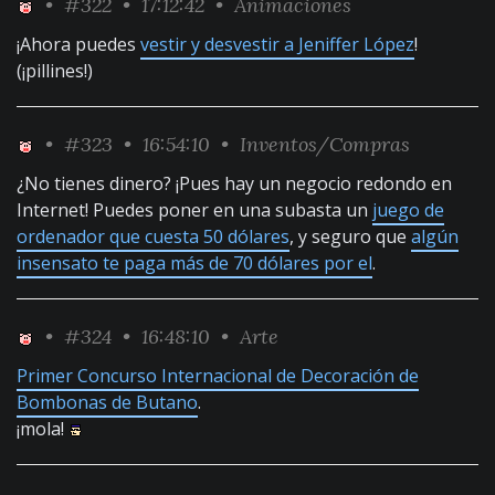
•
#322
• 17:12:42 •
Animaciones
¡Ahora puedes
vestir y desvestir a Jeniffer López
!
(¡pillines!)
•
#323
• 16:54:10 •
Inventos/Compras
¿No tienes dinero? ¡Pues hay un negocio redondo en
Internet! Puedes poner en una subasta un
juego de
ordenador que cuesta 50 dólares
, y seguro que
algún
insensato te paga más de 70 dólares por el
.
•
#324
• 16:48:10 •
Arte
Primer Concurso Internacional de Decoración de
Bombonas de Butano
.
¡mola!