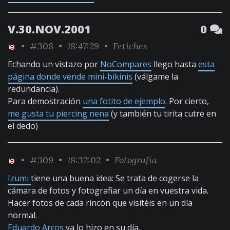
V.30.NOV.2001
0
•
#308
• 18:47:29 •
Fetiches
Echando un vistazo por
NoCompares
llego hasta
esta
página donde vende mini-bikinis
(válgame la
redundancia).
Para demostración
una fotito de ejemplo
. Por cierto,
me gusta tu piercing nena
(y también tu tirita cutre en
el dedo)
•
#309
• 18:32:02 •
Fotografía
Izumi
tiene una buena idea: Se trata de cogerse la
cámara de fotos y fotografiar un día en vuestra vida.
Hacer fotos de cada rincón que visitéis en un día
normal.
Eduardo Arcos
ya lo hizo en su día.