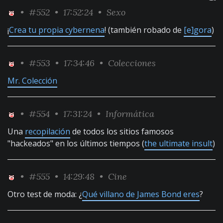
•
#552
• 17:52:24 •
Sexo
¡
Crea tu propia cybernena
! (también robado de
[e]gora
)
•
#553
• 17:34:46 •
Colecciones
Mr. Colección
•
#554
• 17:31:24 •
Informática
Una
recopilación
de todos los sitios famosos
"hackeados" en los últimos tiempos (
the ultimate insult
)
•
#555
• 14:29:48 •
Cine
Otro test de moda: ¿
Qué villano de James Bond eres
?