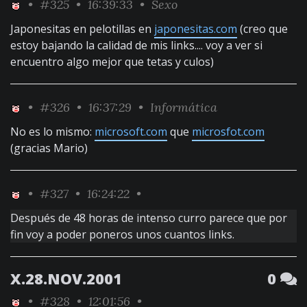
•
#325
• 16:39:33 •
Sexo
Japonesitas en pelotillas en
japonesitas.com
(creo que
estoy bajando la calidad de mis links.... voy a ver si
encuentro algo mejor que tetas y culos)
•
#326
• 16:37:29 •
Informática
No es lo mismo:
microsoft.com
que
microsfot.com
(gracias Mario)
•
#327
• 16:24:22 •
Después de 48 horas de intenso curro parece que por
fin voy a poder poneros unos cuantos links.
X.28.NOV.2001
0
•
#328
• 12:01:56 •