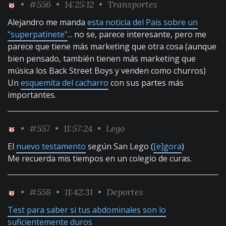
•
#556
• 14:25:12 •
Transportes
Alejandro me manda
esta noticia del Pais sobre un
"superpatinete"
... no se, parece interesante, pero me
parece que tiene más marketing que otra cosa (aunque
bien pensado, también tienen más marketing que
música los Back Street Boys y venden como churros)
Un
esquemita del cacharro
con sus partes más
importantes.
•
#557
• 11:57:24 •
Lego
El
nuevo testamento
según San Lego (
[e]gora
)
Me recuerda mis tiempos en un colegio de curas.
•
#558
• 11:42:31 •
Deportes
Test para saber si tus abdominales son lo
suficientemente duros