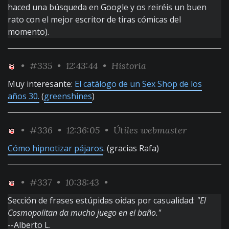
haced una búsqueda en Google y os reiréis un buen
rato con el mejor escritor de tiras cómicas del
momento).
•
#335
• 12:43:44 •
Historia
Muy interesante:
El catálogo de un Sex Shop de los
años 30.
(
greenshines
)
•
#336
• 12:36:05 •
Útiles webmaster
Cómo hipnotizar pájaros
. (gracias Rafa)
•
#337
• 10:38:43 •
Sección de frases estúpidas oidas por casualidad:
"El
Cosmopolitan da mucho juego en el baño."
--Alberto L.