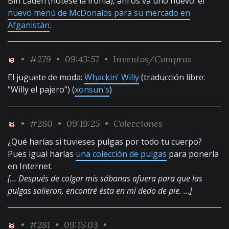
Bin Laden (nótese la ironía), ahí os va uno nuevo: el
nuevo menú de McDonalds para su mercado en
Afganistán
.
•
#279
• 09:43:57 •
Inventos/Compras
El juguete de moda:
Whackin' Willy
(traducción libre:
"Willy el pajero") (
xonsun's
)
•
#280
• 09:19:25 •
Colecciones
¿Qué harías si tuvieses pulgas por todo tu cuerpo?
Pues igual harías
una colección de pulgas
para ponerla
en Internet.
[... Después de colgar mis sábanas afuera para que las
pulgas salieron, encontré ésta en mi dedo de pie. ...]
•
#281
• 09:15:03 •