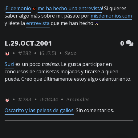
¡
El demonio
me ha hecho una entrevista
! Si quieres
saber algo más sobre mi, pásate por
misdemonios.com
y léete la
entrevista
que me han hecho
L.29.OCT.2001
0
•
#282
• 16:17:51 •
Sexo
Suzi
es un poco
traviesa
. Le gusta participar en
concursos de camisetas mojadas y tirarse a quien
puede. Creo que últimamente estoy algo calenturiento.
•
#283
• 16:14:44 •
Animales
Oscarito y las peleas de gallos
. Sin comentarios.