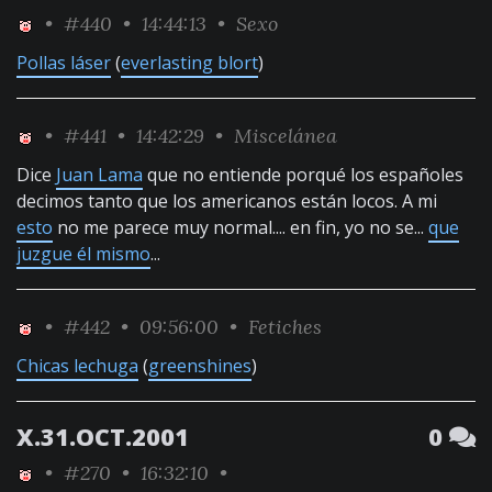
•
#440
• 14:44:13 •
Sexo
Pollas láser
(
everlasting blort
)
•
#441
• 14:42:29 •
Miscelánea
Dice
Juan Lama
que no entiende porqué los españoles
decimos tanto que los americanos están locos. A mi
esto
no me parece muy normal.... en fin, yo no se...
que
juzgue él mismo
...
•
#442
• 09:56:00 •
Fetiches
Chicas lechuga
(
greenshines
)
X.31.OCT.2001
0
•
#270
• 16:32:10 •