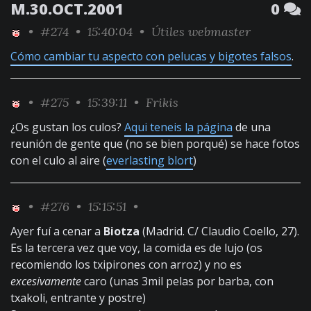
M.30.OCT.2001
0
•
#274
• 15:40:04 •
Útiles webmaster
Cómo cambiar tu aspecto con pelucas y bigotes falsos
.
•
#275
• 15:39:11 •
Frikis
¿Os gustan los culos?
Aqui teneis la página
de una
reunión de gente que (no se bien porqué) se hace fotos
con el culo al aire (
everlasting blort
)
•
#276
• 15:15:51 •
Ayer fuí a cenar a
Biotza
(Madrid. C/ Claudio Coello, 27).
Es la tercera vez que voy, la comida es de lujo (os
recomiendo los txipirones con arroz) y no es
excesivamente
caro (unas 3mil pelas por barba, con
txakoli, entrante y postre)