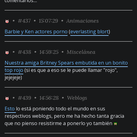
comentarios....
•
#437
• 15:07:29 •
Animaciones
Barbie y Ken actores porno
(
everlasting blort
)
•
#438
• 14:59:25 •
Miscelánea
Nuestra amiga Britney Spears embutida en un bonito
top rojo
(si es que a eso se le puede llamar "rojo",
jejejeje)
•
#439
• 14:56:28 •
Weblogs
Esto
lo está poniendo todo el mundo en sus
respectivos weblogs, pero me ha hecho tanta gracia
que no pienso resistirme a ponerlo yo también