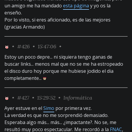
un amigo me ha mandado
esta página
y yo os la
enseño.
Por lo visto, si eres aficionado, es de las mejores
(gracias Armando)
•
#426
• 15:47:06 •
Estoy un poco depre... ni siquiera tengo ganas de
buscar links... menos mal que no se me ha estropeado
el disco duro hoy porque me hubiese jodido el dia
completamente...
•
#427
• 15:29:52 •
Informática
Ayer estuve en el
Simo
por primera vez.
La verdad es que no me sorprendió demasiado.
Esperaba algo más... más... ¿impactante?. No se, me
resultó muy poco espectacular. Me recordó a la
FNAC
,