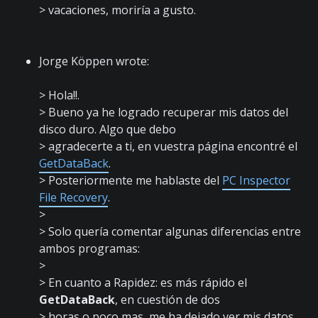
> vacaciones, moriría a gusto.
Jorge Köppen wrote:
> Hola!!.
> Bueno ya he logrado recuperar mis datos del
disco duro. Algo que debo
> agradecerte a ti, en vuestra página encontré el
GetDataBack
.
> Posteriormente me hablaste del
PC Inspector
File Recovery
.
>
> Solo quería comentar algunas diferencias entre
ambos programas:
>
> En cuanto a Rapidez: es más rápido el
GetDataBack
, en cuestión de dos
> horas o poco mas, me ha dejado ver mis datos.