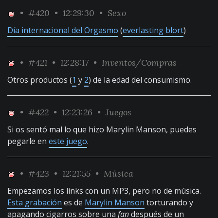
•
#420
• 12:29:30 •
Sexo
Día internacional del Orgasmo
(
everlasting blort
)
•
#421
• 12:28:17 •
Inventos/Compras
Otros productos (
1
y
2
) de la edad del consumismo.
•
#422
• 12:23:26 •
Juegos
Si os sentó mal lo que hizo Marylin Manson, puedes
pegarle en
este juego
.
•
#423
• 12:21:55 •
Música
Empezamos los links con un MP3, pero no de música.
Esta grabación
es de
Marylin Manson
torturando y
apagando cigarros sobre una
fan
después de un