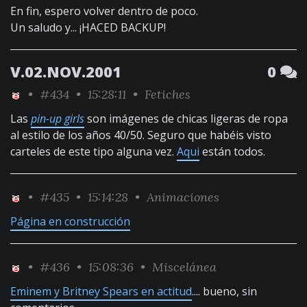
En fin, espero volver dentro de poco.
Un saludo y... ¡HACED BACKUP!
V.02.NOV.2001
0
•
#434
• 15:28:11 •
Fetiches
Las
pin-up girls
son imágenes de chicas ligeras de ropa
al estilo de los años 40/50. Seguro que habéis visto
carteles de este tipo alguna vez.
Aqui
están todos.
•
#435
• 15:14:28 •
Animaciones
Página en construcción
•
#436
• 15:08:36 •
Miscelánea
Eminem y Britney Spears en actitud
.... bueno, sin