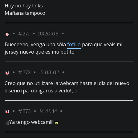
Hoy no hay links
Mañana tampoco
•
#271
• 16:20:08 •
Bueeeeno, venga una sóla
fotillo
para que veáis mi
jersey nuevo que es mu potito
•
#272
• 15:03:02 •
Creo que no utilizaré la webcam hasta el dia del nuevo
diseño (pa' obligaros a verlo! ;-)
•
#273
• 14:41:44 •
¡¡¡¡¡Ya tengo webcam!!!!!