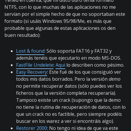
Tened en cuenta, que mi disco duro tenía formato
NTFS, con lo que muchas de las aplicaciones no me
servían por el simple hecho de que no soportaban este
formato (si usáis Windows 95/98/Me, es más que
probable que algunas de estas aplicaciones os den
buen resultado):
Lost & found
: Sólo soporta FAT16 y FAT32 y
además tenéis que ejecutarlo en modo MS-DOS.
FastFile Undelete
:
Aqui
lo describen como pésimo.
Easy Recovery
: Este fué de los que consiguió ver
todos mis datos borrados. Pero la versión
demo
no permite recuperar datos (sólo puedes ver los
ficheros que la versión completa recuperaría).
Tampoco existe un crack (supongo que la demo
no tiene la rutina de recuperación de datos, con lo
que un crack no es factible, pero siempre podéis
buscar en los warez a ver si encontráis algo).
Restorer 2000
: No tengo ni idea de que va este