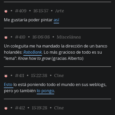
•
#409
• 16:15:57 •
Arte
Me gustaría poder pintar
así
•
#410
• 16:06:08 •
Miscelánea
Un coleguita me ha mandado la dirección de un banco
holandés:
RaboBank
. Lo más gracioso de todo es su
"lema":
Know how to grow
(gracias Alberto)
•
#411
• 15:22:38 •
Cine
Esto
lo está poniendo todo el mundo en sus weblogs,
pero yo también
lo pongo
.
•
#412
• 15:19:28 •
Cine