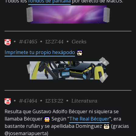
Todos los
fondos de pantalla
por defecto de MacOS.
•
#47465
• 12:27:44 •
Geeks
Imprímete tu propio hexápodo
•
#47464
• 12:13:22 •
Literatura
Resulta que Gustavo Adolfo Bécquer ni siquiera se
llamaba Bécquer
Según "
The Real Bécquer
", era
bastante rufián y se apellidaba Domínguez
(gracias
@josemariapuerta)