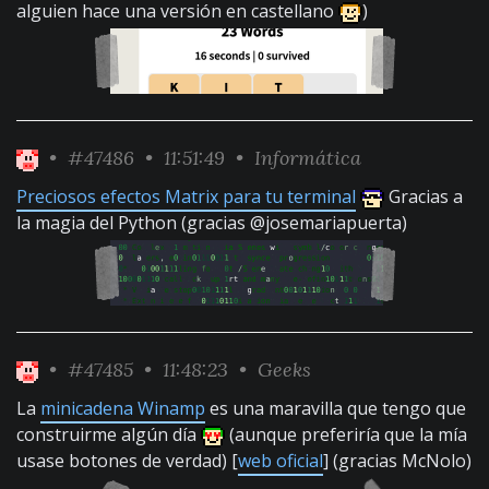
alguien hace una versión en castellano
)
•
#47486
• 11:51:49 •
Informática
Preciosos efectos Matrix para tu terminal
Gracias a
la magia del Python (gracias @josemariapuerta)
•
#47485
• 11:48:23 •
Geeks
La
minicadena Winamp
es una maravilla que tengo que
construirme algún día
(aunque preferiría que la mía
usase botones de verdad) [
web oficial
] (gracias McNolo)