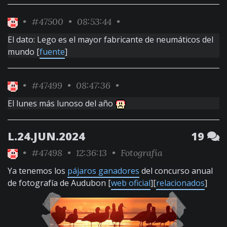
•
#47500
• 08:53:44 •
El dato: Lego es el mayor fabricante de neumáticos del
mundo [
fuente
]
•
#47499
• 08:47:36 •
El lunes más lunoso del año
L.24.JUN.2024
19
•
#47498
• 12:36:13 •
Fotografía
Ya tenemos los
pájaros ganadores
del concurso anual
de fotografía de Audubon [
web oficial
][
relacionados
]