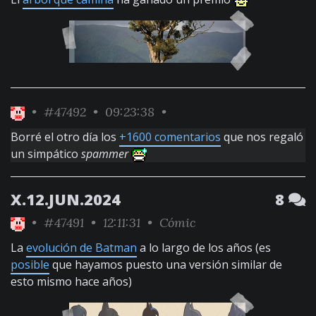
•
#47492
• 09:23:38 •
Borré el otro día los
+1600 comentarios
que nos regaló
un simpático
spammer
X.12.JUN.2024
8
•
#47491
• 12:11:31 •
Cómic
La
evolución de Batman
a lo largo de los años (es
posible
que hayamos puesto una versión similar de
esto mismo hace años)