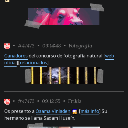
•
#47473
• 09:14:48 •
Fotografía
Ganadores
del concurso de fotografía natural [
web
oficial
][
relacionados
]
•
#47472
• 09:12:55 •
Frikis
Os presento a
Osama Vinladen
[
más info
] Su
hermano se llama Sadam Huseín.