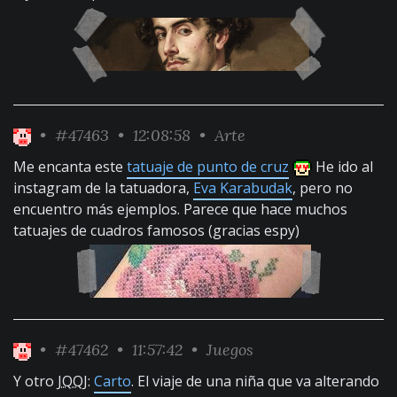
•
#47463
• 12:08:58 •
Arte
Me encanta este
tatuaje de punto de cruz
He ido al
instagram de la tatuadora,
Eva Karabudak
, pero no
encuentro más ejemplos. Parece que hace muchos
tatuajes de cuadros famosos (gracias espy)
•
#47462
• 11:57:42 •
Juegos
Y otro
JQQJ
:
Carto
. El viaje de una niña que va alterando