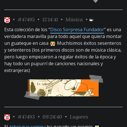
•
#47495
• 12:14:41 •
Música
•
Esta colección de los "
Disco Sorpresa Fundador
" es una
verdadera maravilla para todo aquel que quiera montar
un guateque en casa
Muchísimos éxitos sesenteros
y setenteros (los primeros discos son de música clásica,
pero luego empezaron a regalar éxitos de la época y
hay todo un ‍pupurrí de canciones nacionales y
extranjeras)
•
#47493
• 09:24:40 •
Lugares
El
árbol que camina
ha ganado un premio