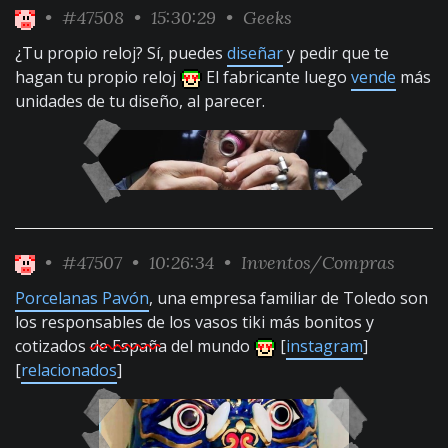
•
#47508
• 15:30:29 •
Geeks
¿Tu propio reloj? Sí, puedes
diseñar
y pedir que te
hagan tu propio reloj
El fabricante luego
vende
más
unidades de tu diseño, al parecer.
•
#47507
• 10:26:34 •
Inventos/Compras
Porcelanas Pavón
, una empresa familiar de Toledo son
los responsables de los vasos tiki más bonitos y
cotizados
de España
del mundo
[
instagram
]
[
relacionados
]