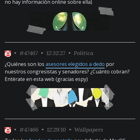
no hay información online sobre ella)
•
#47467
• 12:32:27 •
Política
¿Quiénes son los
asesores elegidos a dedo
por
nuestros congresistas y senadores? ¿Cuánto cobran?
Entérate en esta web (gracias espy)
•
#47466
• 12:29:10 •
Wallpapers