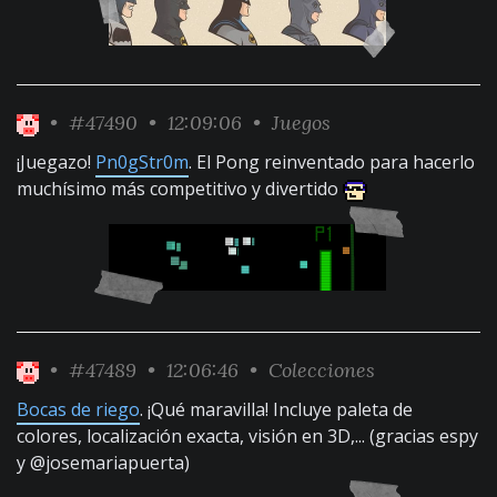
•
#47490
• 12:09:06 •
Juegos
¡Juegazo!
Pn0gStr0m
. El Pong reinventado para hacerlo
muchísimo más competitivo y divertido
•
#47489
• 12:06:46 •
Colecciones
Bocas de riego
. ¡Qué maravilla! Incluye paleta de
colores, localización exacta, visión en 3D,... (gracias espy
y @josemariapuerta)